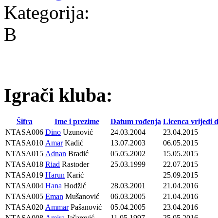
Kategorija:
B
Igrači kluba:
Šifra
Ime i prezime
Datum rođenja
Licenca vrijedi 
NTASA006
Dino
Uzunović
24.03.2004
23.04.2015
NTASA010
Amar
Kadić
13.07.2003
06.05.2015
NTASA015
Adnan
Bradić
05.05.2002
15.05.2015
NTASA018
Riad
Rastoder
25.03.1999
22.07.2015
NTASA019
Harun
Karić
25.09.2015
NTASA004
Hana
Hodžić
28.03.2001
21.04.2016
NTASA005
Eman
Mušanović
06.03.2005
21.04.2016
NTASA020
Ammar
Pašanović
05.04.2005
23.04.2016
NTASA008
Amira
Jašarević
11.05.1997
25.05.2016