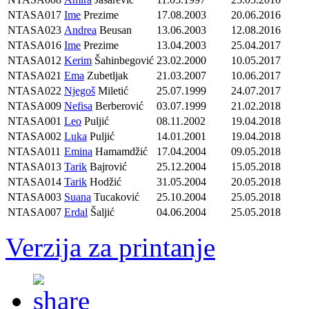
NTASA017
Ime
Prezime
17.08.2003
20.06.2016
NTASA023
Andrea
Beusan
13.06.2003
12.08.2016
NTASA016
Ime
Prezime
13.04.2003
25.04.2017
NTASA012
Kerim
Šahinbegović
23.02.2000
10.05.2017
NTASA021
Ema
Zubetljak
21.03.2007
10.06.2017
NTASA022
Njegoš
Miletić
25.07.1999
24.07.2017
NTASA009
Nefisa
Berberović
03.07.1999
21.02.2018
NTASA001
Leo
Puljić
08.11.2002
19.04.2018
NTASA002
Luka
Puljić
14.01.2001
19.04.2018
NTASA011
Emina
Hamamdžić
17.04.2004
09.05.2018
NTASA013
Tarik
Bajrović
25.12.2004
15.05.2018
NTASA014
Tarik
Hodžić
31.05.2004
20.05.2018
NTASA003
Suana
Tucaković
25.10.2004
25.05.2018
NTASA007
Erdal
Šaljić
04.06.2004
25.05.2018
Verzija za printanje