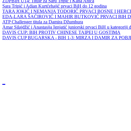
ZDPBIH U14: Titule za Saru Tripić i Kana Ahića
Sara Tripić i Adian Kurtćehajić prvaci BiH do 12 godina
TARA JOKIĆ I NEMANJA TODORIĆ PRVACI BOSNE I HER
EDA-LARA ŠAĆIROVIĆ I MAHIR BUTKOVIĆ PRVACI BIH 
ATP Challenger titula za Damira Džumhura
Amar Silajdžić i Anastasija Ignjatić juniorski prvaci BiH u kategoriji
DAVIS CUP: BIH PROTIV CHINESE TAIPEI U GOSTIMA
DAVIS CUP BUGARSKA - BIH 1-3: MIRZA I DAMIR ZA POB