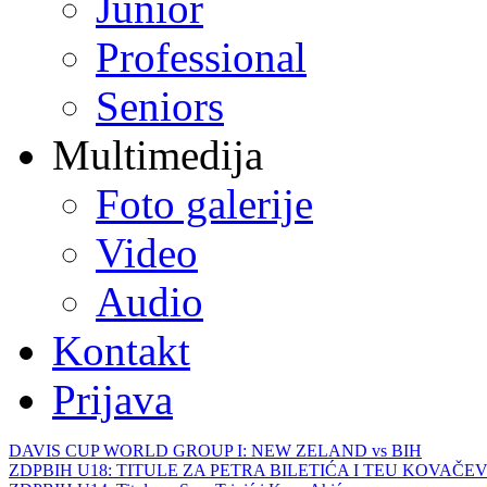
Junior
Professional
Seniors
Multimedija
Foto galerije
Video
Audio
Kontakt
Prijava
DAVIS CUP WORLD GROUP I: NEW ZELAND vs BIH
ZDPBIH U18: TITULE ZA PETRA BILETIĆA I TEU KOVAČEV