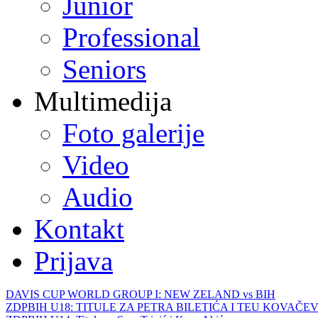
Junior
Professional
Seniors
Multimedija
Foto galerije
Video
Audio
Kontakt
Prijava
DAVIS CUP WORLD GROUP I: NEW ZELAND vs BIH
ZDPBIH U18: TITULE ZA PETRA BILETIĆA I TEU KOVAČEV