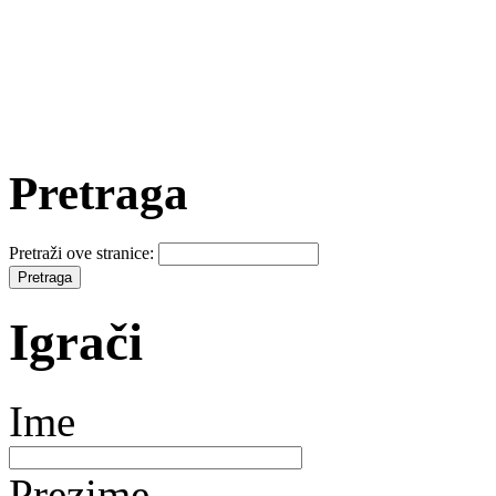
Pretraga
Pretraži ove stranice:
Igrači
Ime
Prezime