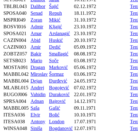
TBLBL043
Dalibor
Šajić
02.12.1972
Ten
SPOSA040
Senad
Repuh
18.11.1972
Ten
MSPRI049
Zoran
Mikić
31.10.1972
Ten
BOSVI016
Admir
Kljajić
23.10.1972
Ten
SPOSA021
Amar
Arslanagić
23.10.1972
Ten
CAZIN004
Abid
Huskić
20.10.1972
Ten
CAZIN003
Amir
Dedić
05.09.1972
Ten
ZOBTZ057
Bakir
SmaIlagić
08.08.1972
Ten
SETSB023
Mario
Soče
03.08.1972
Ten
MOSTA091
Dragan
Marković
05.06.1972
Ten
MABBL042
Miroslav
Šormaz
03.06.1972
Ten
MABBL004
Dejan
Đurđević
24.05.1972
Ten
MLABL015
Andrej
Bogojević
07.02.1972
Ten
BUGOJ006
Vahidin
Duraković
22.01.1972
Ten
SPRSA004
Adnan
Bajrović
14.12.1971
Ten
MABBL005
Saša
Gašić
09.11.1971
Ten
ITESA036
Elvir
Bolić
10.10.1971
Ten
ITESA038
Antony
London
17.07.1971
Ten
WINSA048
Siniša
Bogdanović
12.07.1971
Ten