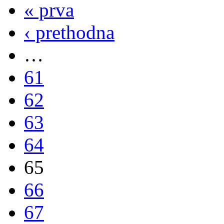
« prva
‹ prethodna
…
61
62
63
64
65
66
67