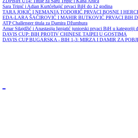
ZDPBIH U14: Titule za Saru Tripić i Kana Ahića
Sara Tripić i Adian Kurtćehajić prvaci BiH do 12 godina
TARA JOKIĆ I NEMANJA TODORIĆ PRVACI BOSNE I HER
EDA-LARA ŠAĆIROVIĆ I MAHIR BUTKOVIĆ PRVACI BIH 
ATP Challenger titula za Damira Džumhura
Amar Silajdžić i Anastasija Ignjatić juniorski prvaci BiH u kategoriji
DAVIS CUP: BIH PROTIV CHINESE TAIPEI U GOSTIMA
DAVIS CUP BUGARSKA - BIH 1-3: MIRZA I DAMIR ZA POB