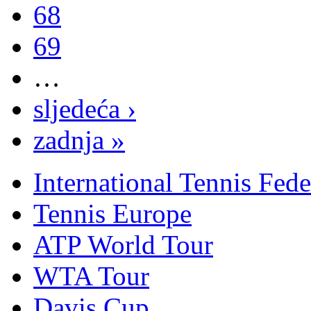
68
69
…
sljedeća ›
zadnja »
International Tennis Fede
Tennis Europe
ATP World Tour
WTA Tour
Davis Cup