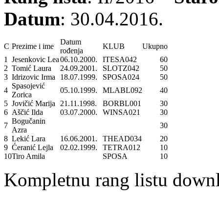
Datum
: 30
.04.2016.
Datum
C
Prezime i ime
KLUB
Ukupno
rođenja
1
Jesenkovic Lea
06.10.2000.
ITESA042
60
2
Tomić Laura
24.09.2001.
SLOTZ042
50
3
Idrizovic Irma
18.07.1999.
SPOSA024
50
Spasojević
4
05.10.1999.
MLABL092
40
Zorica
5
Jovičić Marija
21.11.1998.
BORBL001
30
6
Aščić Ilda
03.07.2000.
WINSA021
30
Bogučanin
7
30
Azra
8
Lekić Lara
16.06.2001.
THEAD034
20
9
Ćeranić Lejla
02.02.1999.
TETRA012
10
10
Tiro Amila
SPOSA
10
Kompletnu rang listu down