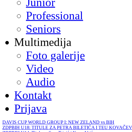
Junior
Professional
Seniors
Multimedija
Foto galerije
Video
Audio
Kontakt
Prijava
DAVIS CUP WORLD GROUP I: NEW ZELAND vs BIH
ZDPBIH U18: TITULE ZA PETRA BILETIĆA I TEU KOVAČEV