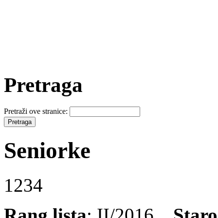
Pretraga
Pretraži ove stranice:
Seniorke
1234
Rang lista
: II/2016
Staro