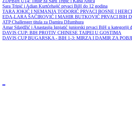
ZDPBIH U14: Titule za Saru Tripić i Kana Ahića
Sara Tripić i Adian Kurtćehajić prvaci BiH do 12 godina
TARA JOKIĆ I NEMANJA TODORIĆ PRVACI BOSNE I HER
EDA-LARA ŠAĆIROVIĆ I MAHIR BUTKOVIĆ PRVACI BIH 
ATP Challenger titula za Damira Džumhura
Amar Silajdžić i Anastasija Ignjatić juniorski prvaci BiH u kategoriji
DAVIS CUP: BIH PROTIV CHINESE TAIPEI U GOSTIMA
DAVIS CUP BUGARSKA - BIH 1-3: MIRZA I DAMIR ZA POB