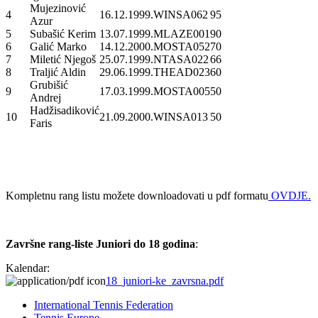
Mujezinović
4
16.12.1999.
WINSA062
95
Azur
5
Subašić Kerim
13.07.1999.
MLAZE001
90
6
Galić Marko
14.12.2000.
MOSTA052
70
7
Miletić Njegoš
25.07.1999.
NTASA022
66
8
Traljić Aldin
29.06.1999.
THEAD023
60
Grubišić
9
17.03.1999.
MOSTA005
50
Andrej
Hadžisadiković
10
21.09.2000.
WINSA013
50
Faris
Kompletnu rang listu možete downloadovati u pdf formatu
OVDJE
.
Završne rang-liste Juniori do 18 godina
:
Kalendar:
18_juniori-ke_zavrsna.pdf
International Tennis Federation
Tennis Europe