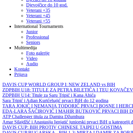
Djevojčice do 10 god.
Veterani +35
Veterani +45
Veterani +55
International Tournaments
Junior
Professional
Seniors
Multimedija
Foto galerije
Video
Audio
Kontakt
Prijava
DAVIS CUP WORLD GROUP I: NEW ZELAND vs BIH
ZDPBIH U18: TITULE ZA PETRA BILETIĆA I TEU KOVAČEV
ZDPBIH U14: Titule za Saru Tripić i Kana Ahića
Sara Tripić i Adian Kurtćehajić prvaci BiH do 12 godina
TARA JOKIĆ I NEMANJA TODORIĆ PRVACI BOSNE I HER
EDA-LARA ŠAĆIROVIĆ I MAHIR BUTKOVIĆ PRVACI BIH 
ATP Challenger titula za Damira Džumhura
Amar Silajdžić i Anastasija Ignjatić juniorski prvaci BiH u kategoriji
DAVIS CUP: BIH PROTIV CHINESE TAIPEI U GOSTIMA
DAVIS CUP BUGARSKA - BIH 1-3: MIRZA I DAMIR ZA POB