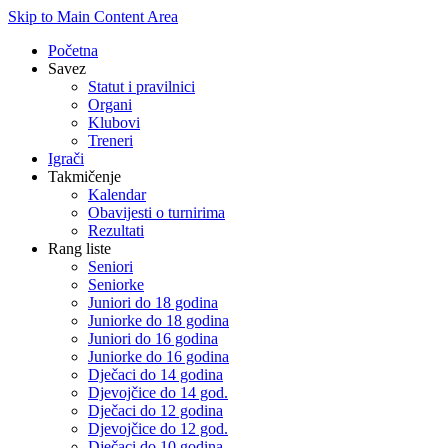
Skip to Main Content Area
Početna
Savez
Statut i pravilnici
Organi
Klubovi
Treneri
Igrači
Takmičenje
Kalendar
Obavijesti o turnirima
Rezultati
Rang liste
Seniori
Seniorke
Juniori do 18 godina
Juniorke do 18 godina
Juniori do 16 godina
Juniorke do 16 godina
Dječaci do 14 godina
Djevojčice do 14 god.
Dječaci do 12 godina
Djevojčice do 12 god.
Dječaci do 10 godina