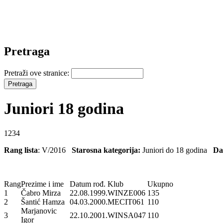
Pretraga
Pretraži ove stranice:
Juniori 18 godina
1234
Rang lista
: V/2016
Starosna kategorija:
Juniori do 18 godina
Da
Rang
Prezime i ime
Datum rođ.
Klub
Ukupno
1
Čabro Mirza
22.08.1999.
WINZE006
135
2
Šantić Hamza
04.03.2000.
MECIT061
110
Marjanovic
3
22.10.2001.
WINSA047
110
Igor