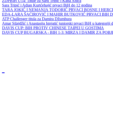
ZDPBIH U14: Titule za Saru Tripić i Kana Ahića
Sara Tripić i Adian Kurtćehajić prvaci BiH do 12 godina
TARA JOKIĆ I NEMANJA TODORIĆ PRVACI BOSNE I HER
EDA-LARA ŠAĆIROVIĆ I MAHIR BUTKOVIĆ PRVACI BIH 
ATP Challenger titula za Damira Džumhura
Amar Silajdžić i Anastasija Ignjatić juniorski prvaci BiH u kategoriji
DAVIS CUP: BIH PROTIV CHINESE TAIPEI U GOSTIMA
DAVIS CUP BUGARSKA - BIH 1-3: MIRZA I DAMIR ZA POB