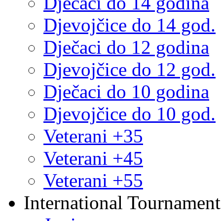
Dječaci do 14 godina
Djevojčice do 14 god.
Dječaci do 12 godina
Djevojčice do 12 god.
Dječaci do 10 godina
Djevojčice do 10 god.
Veterani +35
Veterani +45
Veterani +55
International Tournament