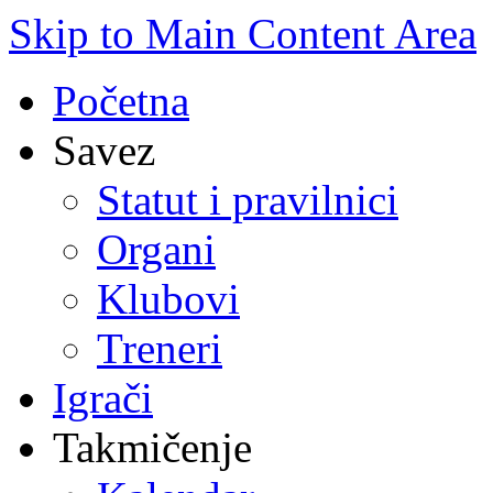
Skip to Main Content Area
Početna
Savez
Statut i pravilnici
Organi
Klubovi
Treneri
Igrači
Takmičenje