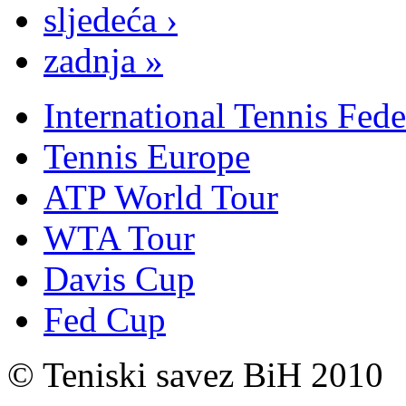
sljedeća ›
zadnja »
International Tennis Fede
Tennis Europe
ATP World Tour
WTA Tour
Davis Cup
Fed Cup
© Teniski savez BiH 2010