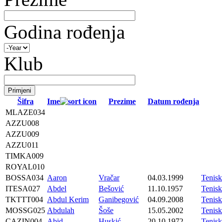
Godina rođenja
Klub
Šifra
Ime
Prezime
Datum rođenja
MLAZE034
AZZU008
AZZU009
AZZU011
TIMKA009
ROYAL010
BOSSA034
Aaron
Vračar
04.03.1999
Tenis
ITESA027
Abdel
Bešović
11.10.1957
Tenis
TKTTT004
Abdul Kerim
Ganibegović
04.09.2008
Tenis
MOSSG025
Abdulah
Šoše
15.05.2002
Tenis
CAZIN004
Abid
Huskić
20.10.1972
Tenisk