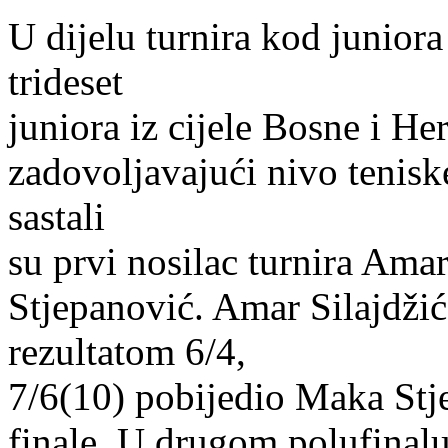
U dijelu turnira kod junior
trideset
juniora iz cijele Bosne i He
zadovoljavajući nivo tenis
sastali
su prvi nosilac turnira Amar
Stjepanović. Amar Silajdži
rezultatom 6/4,
7/6(10) pobijedio Maka Stje
finale. U drugom polufinalu 