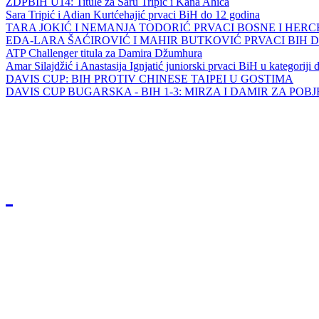
ZDPBIH U14: Titule za Saru Tripić i Kana Ahića
Sara Tripić i Adian Kurtćehajić prvaci BiH do 12 godina
TARA JOKIĆ I NEMANJA TODORIĆ PRVACI BOSNE I HER
EDA-LARA ŠAĆIROVIĆ I MAHIR BUTKOVIĆ PRVACI BIH 
ATP Challenger titula za Damira Džumhura
Amar Silajdžić i Anastasija Ignjatić juniorski prvaci BiH u kategoriji
DAVIS CUP: BIH PROTIV CHINESE TAIPEI U GOSTIMA
DAVIS CUP BUGARSKA - BIH 1-3: MIRZA I DAMIR ZA POB