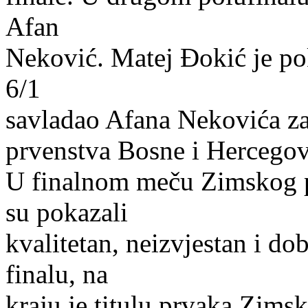
Afan
Neković. Matej Đokić je pok
6/1
savladao Afana Nekovića za
prvenstva Bosne i Hercegov
U finalnom meču Zimskog p
su pokazali
kvalitetan, neizvjestan i do
finalu, na
kraju je titulu prvaka Zim