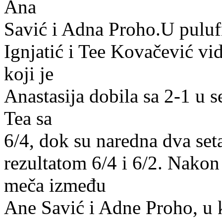
Ana
Savić i Adna Proho.U pulu
Ignjatić i Tee Kovačević vi
koji je
Anastasija dobila sa 2-1 u s
Tea sa
6/4, dok su naredna dva seta
rezultatom 6/4 i 6/2. Nako
meča između
Ane Savić i Adne Proho, u k