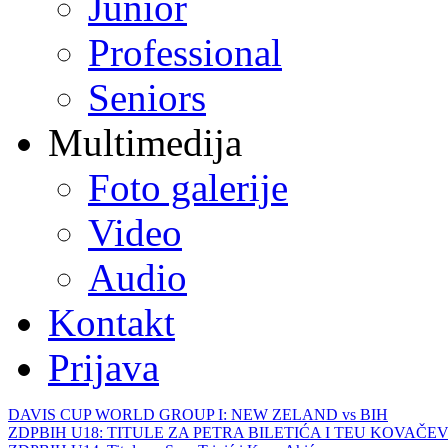
Junior
Professional
Seniors
Multimedija
Foto galerije
Video
Audio
Kontakt
Prijava
DAVIS CUP WORLD GROUP I: NEW ZELAND vs BIH
ZDPBIH U18: TITULE ZA PETRA BILETIĆA I TEU KOVAČEV