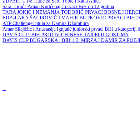
ZDPBIH U14: Titule za Saru Tripić i Kana Ahića
Sara Tripić i Adian Kurtćehajić prvaci BiH do 12 godina
TARA JOKIĆ I NEMANJA TODORIĆ PRVACI BOSNE I HER
EDA-LARA ŠAĆIROVIĆ I MAHIR BUTKOVIĆ PRVACI BIH 
ATP Challenger titula za Damira Džumhura
Amar Silajdžić i Anastasija Ignjatić juniorski prvaci BiH u kategoriji
DAVIS CUP: BIH PROTIV CHINESE TAIPEI U GOSTIMA
DAVIS CUP BUGARSKA - BIH 1-3: MIRZA I DAMIR ZA POB