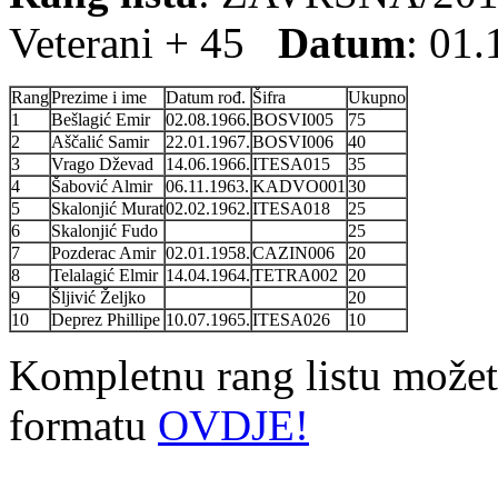
Veterani + 45
Datum
: 01
Rang
Prezime i ime
Datum rođ.
Šifra
Ukupno
1
Bešlagić Emir
02.08.1966.
BOSVI005
75
2
Aščalić Samir
22.01.1967.
BOSVI006
40
3
Vrago Dževad
14.06.1966.
ITESA015
35
4
Šabović Almir
06.11.1963.
KADVO001
30
5
Skalonjić Murat
02.02.1962.
ITESA018
25
6
Skalonjić Fudo
25
7
Pozderac Amir
02.01.1958.
CAZIN006
20
8
Telalagić Elmir
14.04.1964.
TETRA002
20
9
Šljivić Željko
20
10
Deprez Phillipe
10.07.1965.
ITESA026
10
Kompletnu rang listu možet
formatu
OVDJE!