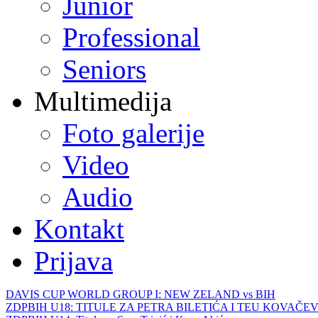
Junior
Professional
Seniors
Multimedija
Foto galerije
Video
Audio
Kontakt
Prijava
DAVIS CUP WORLD GROUP I: NEW ZELAND vs BIH
ZDPBIH U18: TITULE ZA PETRA BILETIĆA I TEU KOVAČEV