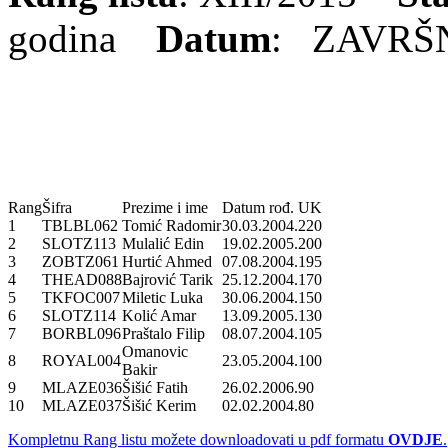
godina
Datum
: ZAVRŠ
Rang
Šifra
Prezime i ime
Datum rođ.
UK
1
TBLBL062
Tomić Radomir
30.03.2004.
220
2
SLOTZ113
Mulalić Edin
19.02.2005.
200
3
ZOBTZ061
Hurtić Ahmed
07.08.2004.
195
4
THEAD088
Bajrović Tarik
25.12.2004.
170
5
TKFOC007
Miletic Luka
30.06.2004.
150
6
SLOTZ114
Kolić Amar
13.09.2005.
130
7
BORBL096
Praštalo Filip
08.07.2004.
105
Omanovic
8
ROYAL004
23.05.2004.
100
Bakir
9
MLAZE036
Šišić Fatih
26.02.2006.
90
10
MLAZE037
Šišić Kerim
02.02.2004.
80
Kompletnu Rang listu možete downloadovati u pdf formatu
OVDJE
.