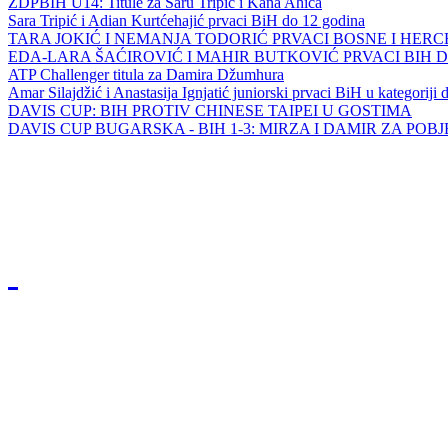
ZDPBIH U14: Titule za Saru Tripić i Kana Ahića
Sara Tripić i Adian Kurtćehajić prvaci BiH do 12 godina
TARA JOKIĆ I NEMANJA TODORIĆ PRVACI BOSNE I HER
EDA-LARA ŠAĆIROVIĆ I MAHIR BUTKOVIĆ PRVACI BIH 
ATP Challenger titula za Damira Džumhura
Amar Silajdžić i Anastasija Ignjatić juniorski prvaci BiH u kategoriji
DAVIS CUP: BIH PROTIV CHINESE TAIPEI U GOSTIMA
DAVIS CUP BUGARSKA - BIH 1-3: MIRZA I DAMIR ZA POB