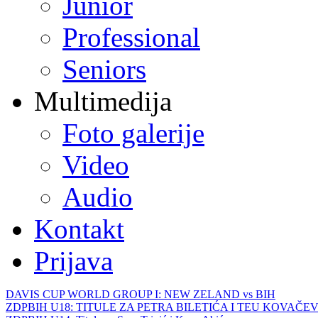
Junior
Professional
Seniors
Multimedija
Foto galerije
Video
Audio
Kontakt
Prijava
DAVIS CUP WORLD GROUP I: NEW ZELAND vs BIH
ZDPBIH U18: TITULE ZA PETRA BILETIĆA I TEU KOVAČEV