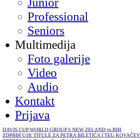
Junior
Professional
Seniors
Multimedija
Foto galerije
Video
Audio
Kontakt
Prijava
DAVIS CUP WORLD GROUP I: NEW ZELAND vs BIH
ZDPBIH U18: TITULE ZA PETRA BILETIĆA I TEU KOVAČEV