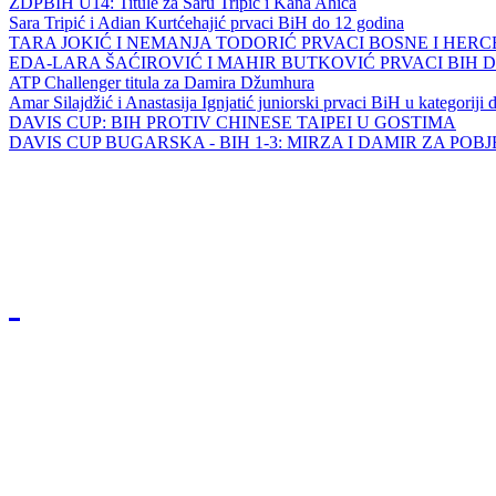
ZDPBIH U14: Titule za Saru Tripić i Kana Ahića
Sara Tripić i Adian Kurtćehajić prvaci BiH do 12 godina
TARA JOKIĆ I NEMANJA TODORIĆ PRVACI BOSNE I HER
EDA-LARA ŠAĆIROVIĆ I MAHIR BUTKOVIĆ PRVACI BIH 
ATP Challenger titula za Damira Džumhura
Amar Silajdžić i Anastasija Ignjatić juniorski prvaci BiH u kategoriji
DAVIS CUP: BIH PROTIV CHINESE TAIPEI U GOSTIMA
DAVIS CUP BUGARSKA - BIH 1-3: MIRZA I DAMIR ZA POB