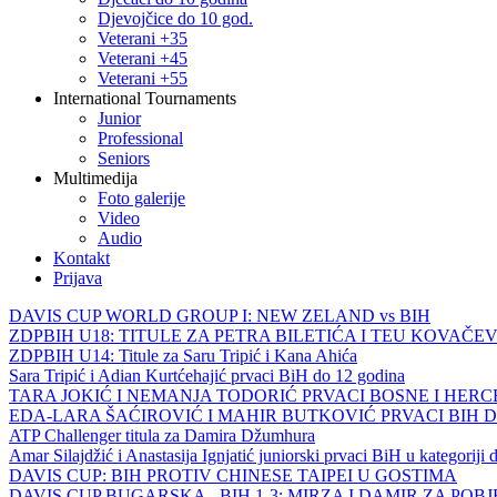
Djevojčice do 10 god.
Veterani +35
Veterani +45
Veterani +55
International Tournaments
Junior
Professional
Seniors
Multimedija
Foto galerije
Video
Audio
Kontakt
Prijava
DAVIS CUP WORLD GROUP I: NEW ZELAND vs BIH
ZDPBIH U18: TITULE ZA PETRA BILETIĆA I TEU KOVAČEV
ZDPBIH U14: Titule za Saru Tripić i Kana Ahića
Sara Tripić i Adian Kurtćehajić prvaci BiH do 12 godina
TARA JOKIĆ I NEMANJA TODORIĆ PRVACI BOSNE I HER
EDA-LARA ŠAĆIROVIĆ I MAHIR BUTKOVIĆ PRVACI BIH 
ATP Challenger titula za Damira Džumhura
Amar Silajdžić i Anastasija Ignjatić juniorski prvaci BiH u kategoriji
DAVIS CUP: BIH PROTIV CHINESE TAIPEI U GOSTIMA
DAVIS CUP BUGARSKA - BIH 1-3: MIRZA I DAMIR ZA POB