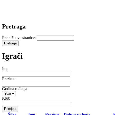
Pretraga
Pretraži ove stranice:
Igrači
Ime
Prezime
Godina rođenja
Klub
Šifra
Ime
Prezime
Datum rođenja