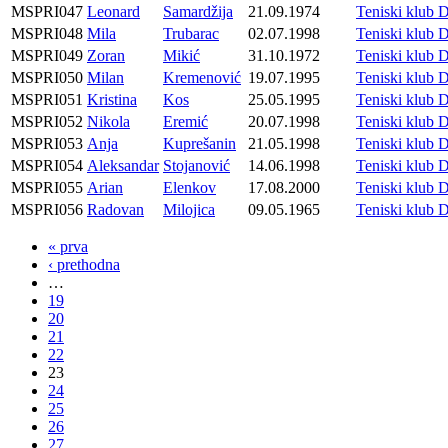
MSPRI047
Leonard
Samardžija
21.09.1974
Teniski kl
MSPRI048
Mila
Trubarac
02.07.1998
Teniski kl
MSPRI049
Zoran
Mikić
31.10.1972
Teniski kl
MSPRI050
Milan
Kremenović
19.07.1995
Teniski kl
MSPRI051
Kristina
Kos
25.05.1995
Teniski kl
MSPRI052
Nikola
Eremić
20.07.1998
Teniski kl
MSPRI053
Anja
Kuprešanin
21.05.1998
Teniski kl
MSPRI054
Aleksandar
Stojanović
14.06.1998
Teniski kl
MSPRI055
Arian
Elenkov
17.08.2000
Teniski kl
MSPRI056
Radovan
Milojica
09.05.1965
Teniski kl
« prva
‹ prethodna
…
19
20
21
22
23
24
25
26
27