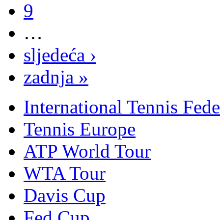
9
…
sljedeća ›
zadnja »
International Tennis Fede
Tennis Europe
ATP World Tour
WTA Tour
Davis Cup
Fed Cup