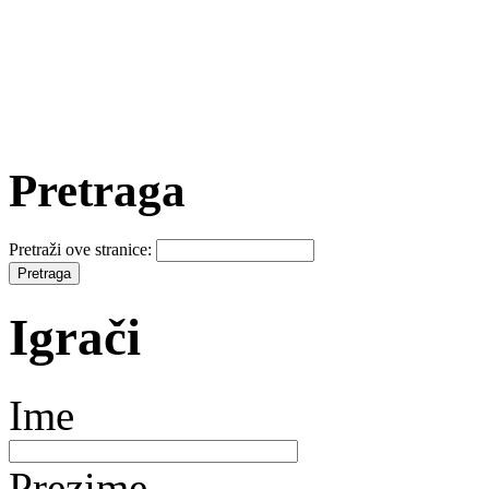
Pretraga
Pretraži ove stranice:
Igrači
Ime
Prezime