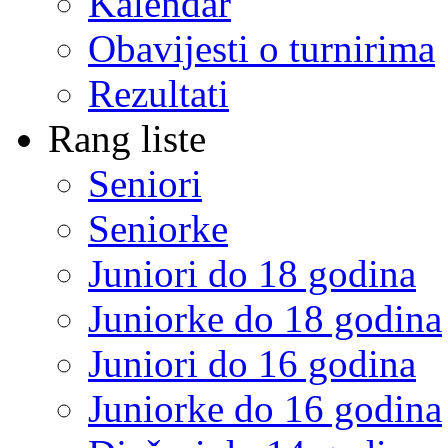
Kalendar
Obavijesti o turnirima
Rezultati
Rang liste
Seniori
Seniorke
Juniori do 18 godina
Juniorke do 18 godina
Juniori do 16 godina
Juniorke do 16 godina