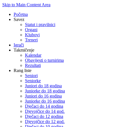
Skip to Main Content Area
Početna
Savez
Statut i pravilnici
Organi
Klubovi
Treneri
Igrači
Takmičenje
Kalendar
Obavijesti o turnirima
Rezultati
Rang liste
Seniori
Seniorke
Juniori do 18 godina
Juniorke do 18 godina
Juniori do 16 godina
Juniorke do 16 godina
Dječaci do 14 godina
Djevojčice do 14 god.
Dječaci do 12 godina
Djevojčice do 12 god.
Dječaci do 10 godina