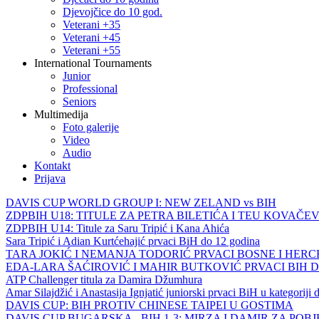
Djevojčice do 10 god.
Veterani +35
Veterani +45
Veterani +55
International Tournaments
Junior
Professional
Seniors
Multimedija
Foto galerije
Video
Audio
Kontakt
Prijava
DAVIS CUP WORLD GROUP I: NEW ZELAND vs BIH
ZDPBIH U18: TITULE ZA PETRA BILETIĆA I TEU KOVAČEV
ZDPBIH U14: Titule za Saru Tripić i Kana Ahića
Sara Tripić i Adian Kurtćehajić prvaci BiH do 12 godina
TARA JOKIĆ I NEMANJA TODORIĆ PRVACI BOSNE I HER
EDA-LARA ŠAĆIROVIĆ I MAHIR BUTKOVIĆ PRVACI BIH 
ATP Challenger titula za Damira Džumhura
Amar Silajdžić i Anastasija Ignjatić juniorski prvaci BiH u kategoriji
DAVIS CUP: BIH PROTIV CHINESE TAIPEI U GOSTIMA
DAVIS CUP BUGARSKA - BIH 1-3: MIRZA I DAMIR ZA POB