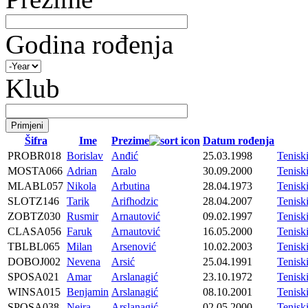
Godina rođenja
Klub
Šifra
Ime
Prezime
Datum rođenja
PROBR018
Borislav
Anđić
25.03.1998
Tenis
MOSTA066
Adrian
Aralo
30.09.2000
Tenis
MLABL057
Nikola
Arbutina
28.04.1973
Tenis
SLOTZ146
Tarik
Arifhodzic
28.04.2007
Tenis
ZOBTZ030
Rusmir
Arnautović
09.02.1997
Tenis
CLASA056
Faruk
Arnautović
16.05.2000
Tenisk
TBLBL065
Milan
Arsenović
10.02.2003
Tenis
DOBOJ002
Nevena
Arsić
25.04.1991
Tenisk
SPOSA021
Amar
Arslanagić
23.10.1972
Tenis
WINSA015
Benjamin
Arslanagić
08.10.2001
Tenis
SPOSA038
Nejra
Arslanagić
02.05.2000
Tenis