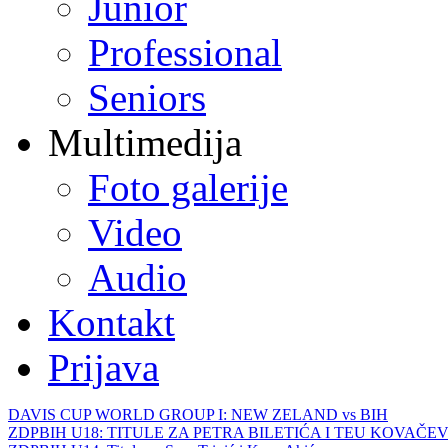
Junior
Professional
Seniors
Multimedija
Foto galerije
Video
Audio
Kontakt
Prijava
DAVIS CUP WORLD GROUP I: NEW ZELAND vs BIH
ZDPBIH U18: TITULE ZA PETRA BILETIĆA I TEU KOVAČEV