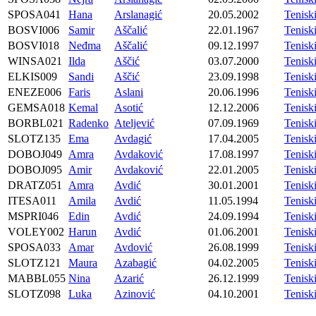
SPOSA041
Hana
Arslanagić
20.05.2002
Tenis
BOSVI006
Samir
Aščalić
22.01.1967
Tenis
BOSVI018
Neđma
Aščalić
09.12.1997
Tenis
WINSA021
Ilda
Aščić
03.07.2000
Tenis
ELKIS009
Sandi
Aščić
23.09.1998
Tenisk
ENEZE006
Faris
Aslani
20.06.1996
Tenis
GEMSA018
Kemal
Asotić
12.12.2006
Tenisk
BORBL021
Radenko
Ateljević
07.09.1969
Tenis
SLOTZ135
Ema
Avdagić
17.04.2005
Tenis
DOBOJ049
Amra
Avdaković
17.08.1997
Tenisk
DOBOJ095
Amir
Avdaković
22.01.2005
Tenisk
DRATZ051
Amra
Avdić
30.01.2001
Tenis
ITESA011
Amila
Avdić
11.05.1994
Tenis
MSPRI046
Edin
Avdić
24.09.1994
Tenis
VOLEY002
Harun
Avdić
01.06.2001
Tenis
SPOSA033
Amar
Avdović
26.08.1999
Tenis
SLOTZ121
Maura
Azabagić
04.02.2005
Tenis
MABBL055
Nina
Azarić
26.12.1999
Tenis
SLOTZ098
Luka
Azinović
04.10.2001
Tenis