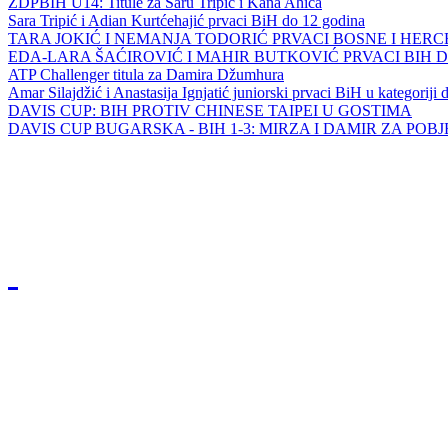
ZDPBIH U14: Titule za Saru Tripić i Kana Ahića
Sara Tripić i Adian Kurtćehajić prvaci BiH do 12 godina
TARA JOKIĆ I NEMANJA TODORIĆ PRVACI BOSNE I HER
EDA-LARA ŠAĆIROVIĆ I MAHIR BUTKOVIĆ PRVACI BIH 
ATP Challenger titula za Damira Džumhura
Amar Silajdžić i Anastasija Ignjatić juniorski prvaci BiH u kategoriji
DAVIS CUP: BIH PROTIV CHINESE TAIPEI U GOSTIMA
DAVIS CUP BUGARSKA - BIH 1-3: MIRZA I DAMIR ZA POB