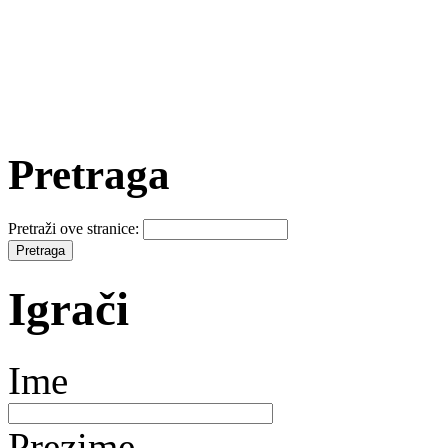
Pretraga
Pretraži ove stranice:
Igrači
Ime
Prezime