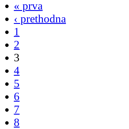
« prva
‹ prethodna
1
2
3
4
5
6
7
8