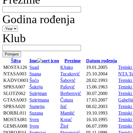
Godina rođenja
Klub
Šifra
Ime
Prezime
Datum rođenja
MOSTA126
Suad
Kljako
19.01.2005
Tenisk
NTASA003
Suana
Tucaković
25.10.2004
NTA Te
KADVO003
Šućo
Šabović
28.02.1993
Tenis
SPRSA007
Šukrija
Pašović
15.06.1963
Tenisk
SLOTZ062
Sulejman
Berberović
30.07.2000
Tenisk
GTASA003
Sulejmana
Čutura
17.03.2007
Gabelji
SPRSA020
Sumejja
Isić
08.02.2003
Tenisk
BORBL011
Suzana
Mamlić
19.10.1993
Tenisk
MOSTA081
Sven
Korać
16.10.1995
Tenisk
GEMSA008
Sven
Žlof
06.07.1999
Tenisk
DOBOJ034
Svetozar
Đuranović
05.11.1999
Tenisk