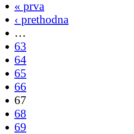
« prva
‹ prethodna
…
63
64
65
66
67
68
69