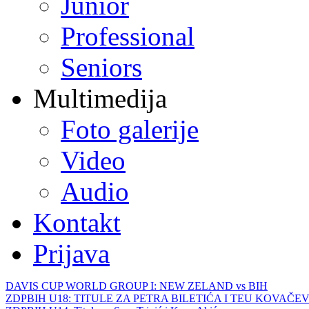
Junior
Professional
Seniors
Multimedija
Foto galerije
Video
Audio
Kontakt
Prijava
DAVIS CUP WORLD GROUP I: NEW ZELAND vs BIH
ZDPBIH U18: TITULE ZA PETRA BILETIĆA I TEU KOVAČEV