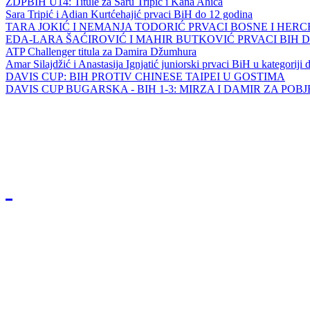
ZDPBIH U14: Titule za Saru Tripić i Kana Ahića
Sara Tripić i Adian Kurtćehajić prvaci BiH do 12 godina
TARA JOKIĆ I NEMANJA TODORIĆ PRVACI BOSNE I HER
EDA-LARA ŠAĆIROVIĆ I MAHIR BUTKOVIĆ PRVACI BIH 
ATP Challenger titula za Damira Džumhura
Amar Silajdžić i Anastasija Ignjatić juniorski prvaci BiH u kategoriji
DAVIS CUP: BIH PROTIV CHINESE TAIPEI U GOSTIMA
DAVIS CUP BUGARSKA - BIH 1-3: MIRZA I DAMIR ZA POB