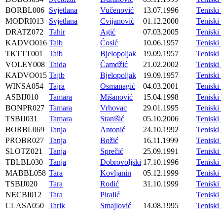
BORBL006
Svjetlana
Vučenović
13.07.1996
Tenisk
MODRI013
Svjetlana
Cvijanović
01.12.2000
Tenisk
DRATZ072
Tahir
Agić
07.03.2005
Tenisk
KADVO016
Taib
Ćosić
10.06.1957
Tenis
TKTTT001
Taib
Bjelopoljak
19.09.1957
Teniski
VOLEY008
Taida
Čamdžić
21.02.2002
Tenisk
KADVO015
Tajib
Bjelopoljak
19.09.1957
Tenis
WINSA054
Tajra
Osmanagić
04.03.2001
Tenisk
ASBIJ010
Tamara
Mišanović
15.04.1998
Teniski
BONPR027
Tamara
Vrhovac
29.01.1995
Tenisk
TSBIJ031
Tamara
Stanišić
05.10.2006
Tenisk
BORBL069
Tanja
Antonić
24.10.1992
Tenisk
PROBR027
Tanja
Božić
16.11.1999
Tenisk
SLOTZ021
Tanja
Sprečić
25.09.1991
Tenisk
TBLBL030
Tanja
Dobrovoljski
17.10.1996
Tenisk
MABBL058
Tara
Kovljanin
05.12.1999
Tenisk
TSBIJ020
Tara
Rodić
31.10.1999
Tenisk
NECBI012
Tara
Piralić
Tenisk
CLASA050
Tarik
Smajlović
14.08.1995
Tenisk