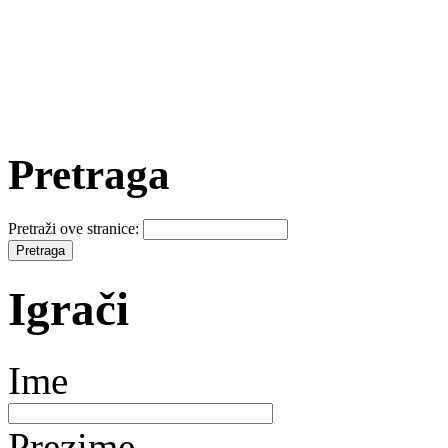
Pretraga
Pretraži ove stranice:
Igrači
Ime
Prezime