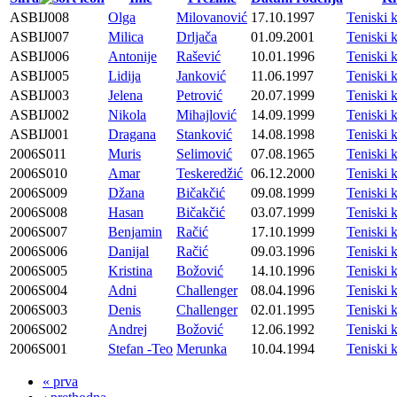
ASBIJ008
Olga
Milovanović
17.10.1997
Teniski 
ASBIJ007
Milica
Drljača
01.09.2001
Teniski 
ASBIJ006
Antonije
Rašević
10.01.1996
Teniski 
ASBIJ005
Lidija
Janković
11.06.1997
Teniski 
ASBIJ003
Jelena
Petrović
20.07.1999
Teniski 
ASBIJ002
Nikola
Mihajlović
14.09.1999
Teniski 
ASBIJ001
Dragana
Stanković
14.08.1998
Teniski 
2006S011
Muris
Selimović
07.08.1965
Teniski 
2006S010
Amar
Teskeredžić
06.12.2000
Teniski 
2006S009
Džana
Bičakčić
09.08.1999
Teniski 
2006S008
Hasan
Bičakčić
03.07.1999
Teniski 
2006S007
Benjamin
Račić
17.10.1999
Teniski 
2006S006
Danijal
Račić
09.03.1996
Teniski 
2006S005
Kristina
Božović
14.10.1996
Teniski 
2006S004
Adni
Challenger
08.04.1996
Teniski 
2006S003
Denis
Challenger
02.01.1995
Teniski 
2006S002
Andrej
Božović
12.06.1992
Teniski 
2006S001
Stefan -Teo
Merunka
10.04.1994
Teniski 
« prva