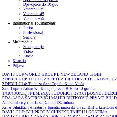
Djevojčice do 10 god.
Veterani +35
Veterani +45
Veterani +55
International Tournaments
Junior
Professional
Seniors
Multimedija
Foto galerije
Video
Audio
Kontakt
Prijava
DAVIS CUP WORLD GROUP I: NEW ZELAND vs BIH
ZDPBIH U18: TITULE ZA PETRA BILETIĆA I TEU KOVAČEV
ZDPBIH U14: Titule za Saru Tripić i Kana Ahića
Sara Tripić i Adian Kurtćehajić prvaci BiH do 12 godina
TARA JOKIĆ I NEMANJA TODORIĆ PRVACI BOSNE I HER
EDA-LARA ŠAĆIROVIĆ I MAHIR BUTKOVIĆ PRVACI BIH 
ATP Challenger titula za Damira Džumhura
Amar Silajdžić i Anastasija Ignjatić juniorski prvaci BiH u kategoriji
DAVIS CUP: BIH PROTIV CHINESE TAIPEI U GOSTIMA
DAVIS CUP BUGARSKA - BIH 1-3: MIRZA I DAMIR ZA POB