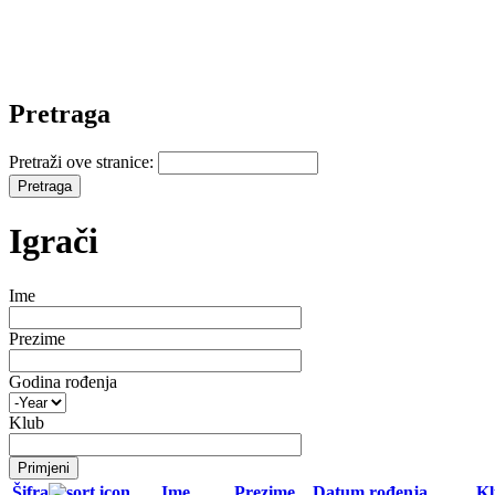
Pretraga
Pretraži ove stranice:
Igrači
Ime
Prezime
Godina rođenja
Klub
Šifra
Ime
Prezime
Datum rođenja
Kl