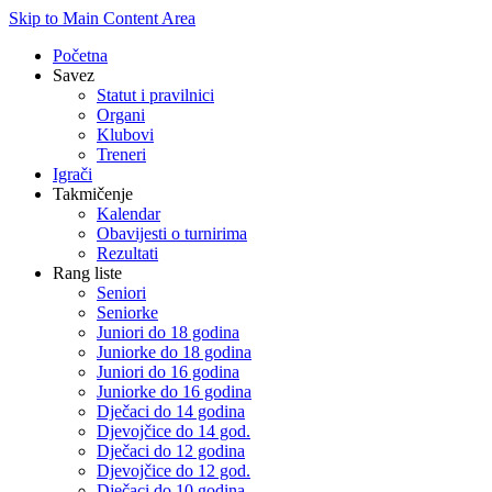
Skip to Main Content Area
Početna
Savez
Statut i pravilnici
Organi
Klubovi
Treneri
Igrači
Takmičenje
Kalendar
Obavijesti o turnirima
Rezultati
Rang liste
Seniori
Seniorke
Juniori do 18 godina
Juniorke do 18 godina
Juniori do 16 godina
Juniorke do 16 godina
Dječaci do 14 godina
Djevojčice do 14 god.
Dječaci do 12 godina
Djevojčice do 12 god.
Dječaci do 10 godina