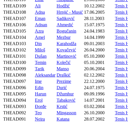
THEAD109
Ali
Hodžić
10.12.2002
Tenis 
THEAD108
Adna
Hrnjić - Musić
17.06.2005
Tenis 
THEAD107
Eman
Sadiković
28.11.2003
Tenis 
THEAD106
Adnan
Ahmedić
15.07.1975
Tenis 
THEAD105
Azra
Bogučanin
24.04.1983
Tenis 
THEAD104
Amel
Mezbur
14.04.1999
Tenis 
THEAD103
Din
Karahodža
09.01.2003
Tenis 
THEAD102
Miloš
Kovačević
26.04.2000
Tenis 
THEAD101
Dušan
Martinović
05.10.2000
Tenis 
THEAD100
Temin
Kolečić
05.10.2001
Tenis 
THEAD099
Tarik
Manso
20.06.2004
Tenis 
THEAD098
Aleksandar
Draškić
02.12.2002
Tenis 
THEAD097
Ime
Prezime
22.12.2000
Tenis 
THEAD096
Edin
Durić
24.07.1975
Tenis 
THEAD095
Harun
Džumhur
09.09.1996
Tenis 
THEAD094
Erol
Tabaković
14.07.2001
Tenis 
THEAD093
Đorđe
Krstić
03.02.2004
Tenis 
THEAD092
Teo
Mingasson
26.10.2000
Tenis 
THEAD091
Neira
Katana
28.07.2002
Tenis 