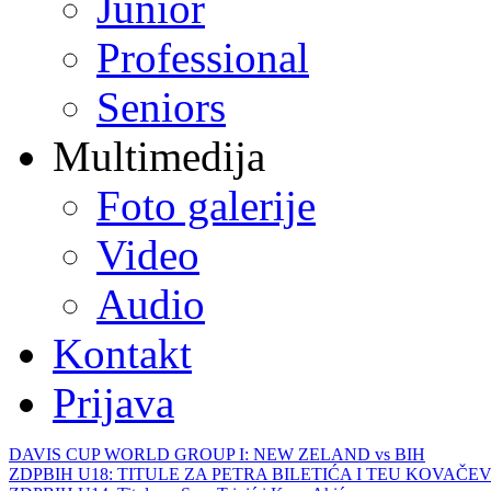
Junior
Professional
Seniors
Multimedija
Foto galerije
Video
Audio
Kontakt
Prijava
DAVIS CUP WORLD GROUP I: NEW ZELAND vs BIH
ZDPBIH U18: TITULE ZA PETRA BILETIĆA I TEU KOVAČEV