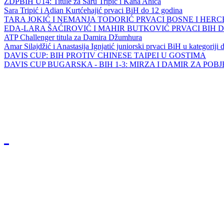
ZDPBIH U14: Titule za Saru Tripić i Kana Ahića
Sara Tripić i Adian Kurtćehajić prvaci BiH do 12 godina
TARA JOKIĆ I NEMANJA TODORIĆ PRVACI BOSNE I HER
EDA-LARA ŠAĆIROVIĆ I MAHIR BUTKOVIĆ PRVACI BIH 
ATP Challenger titula za Damira Džumhura
Amar Silajdžić i Anastasija Ignjatić juniorski prvaci BiH u kategoriji
DAVIS CUP: BIH PROTIV CHINESE TAIPEI U GOSTIMA
DAVIS CUP BUGARSKA - BIH 1-3: MIRZA I DAMIR ZA POB