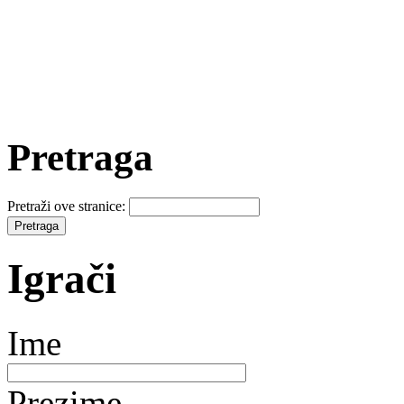
Pretraga
Pretraži ove stranice:
Igrači
Ime
Prezime