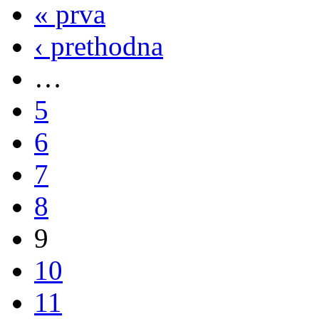
« prva
‹ prethodna
…
5
6
7
8
9
10
11