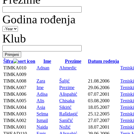
Godina rođenja
Klub
Šifra
Ime
Prezime
Datum rođenja
TIMKA010
Adnan
Ahmedic
Tenisk
TIMKA009
TIMKA008
Zara
Šaljić
21.08.2006
Tenisk
TIMKA007
Ime
Prezime
29.06.2006
Tenisk
TIMKA006
Adisa
Alispahić
07.07.2001
Tenisk
TIMKA005
Alis
Chisaka
03.08.2000
Tenisk
TIMKA004
Asia
Sikirić
18.05.2007
Tenisk
TIMKA003
Selma
Rašidagić
25.12.2005
Tenisk
TIMKA002
Ismail
Saničić
27.07.2007
Tenisk
TIMKA001
Naida
Nožić
18.07.2001
Tenisk
THEAD110
Emir
Alispahić
29.06.2006
Tenis 