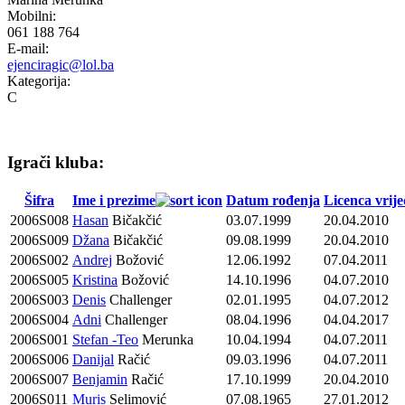
Mobilni:
061 188 764
E-mail:
ejenciragic@lol.ba
Kategorija:
C
Igrači kluba:
Šifra
Ime i prezime
Datum rođenja
Licenca vrije
2006S008
Hasan
Bičakčić
03.07.1999
20.04.2010
2006S009
Džana
Bičakčić
09.08.1999
20.04.2010
2006S002
Andrej
Božović
12.06.1992
07.04.2011
2006S005
Kristina
Božović
14.10.1996
04.07.2010
2006S003
Denis
Challenger
02.01.1995
04.07.2012
2006S004
Adni
Challenger
08.04.1996
04.04.2017
2006S001
Stefan -Teo
Merunka
10.04.1994
04.07.2011
2006S006
Danijal
Račić
09.03.1996
04.07.2011
2006S007
Benjamin
Račić
17.10.1999
20.04.2010
2006S011
Muris
Selimović
07.08.1965
27.01.2012