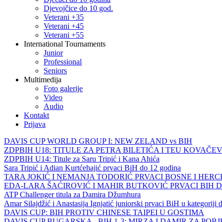
Djevojčice do 10 god.
Veterani +35
Veterani +45
Veterani +55
International Tournaments
Junior
Professional
Seniors
Multimedija
Foto galerije
Video
Audio
Kontakt
Prijava
DAVIS CUP WORLD GROUP I: NEW ZELAND vs BIH
ZDPBIH U18: TITULE ZA PETRA BILETIĆA I TEU KOVAČEV
ZDPBIH U14: Titule za Saru Tripić i Kana Ahića
Sara Tripić i Adian Kurtćehajić prvaci BiH do 12 godina
TARA JOKIĆ I NEMANJA TODORIĆ PRVACI BOSNE I HER
EDA-LARA ŠAĆIROVIĆ I MAHIR BUTKOVIĆ PRVACI BIH 
ATP Challenger titula za Damira Džumhura
Amar Silajdžić i Anastasija Ignjatić juniorski prvaci BiH u kategoriji
DAVIS CUP: BIH PROTIV CHINESE TAIPEI U GOSTIMA
DAVIS CUP BUGARSKA - BIH 1-3: MIRZA I DAMIR ZA POB