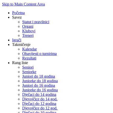
Skip to Main Content Area
Početna
Savez
Statut i pravilnici
Organi
Klubovi
Treneri
Igrači
Takmičenje
Kalendar
Obavijesti o turnirima
Rezultati
Rang liste
Seniori
Seniorke
Juniori do 18 godina
Juniorke do 18 godina
Juniori do 16 godina
Juniorke do 16 godina
Dječaci do 14 godina
Djevojčice do 14 god.
Dječaci do 12 godina
Djevojčice do 12 god.
Dječaci do 10 godina