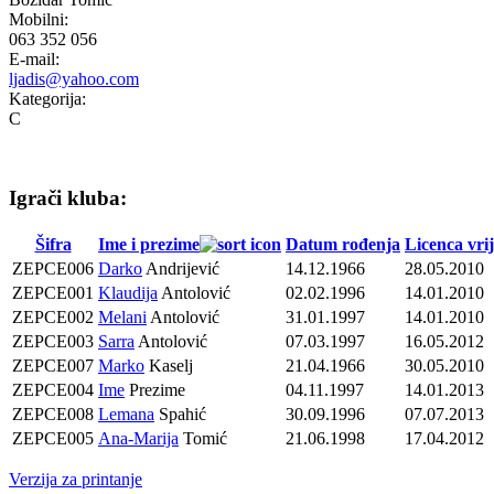
Mobilni:
063 352 056
E-mail:
ljadis@yahoo.com
Kategorija:
C
Igrači kluba:
Šifra
Ime i prezime
Datum rođenja
Licenca vri
ZEPCE006
Darko
Andrijević
14.12.1966
28.05.2010
ZEPCE001
Klaudija
Antolović
02.02.1996
14.01.2010
ZEPCE002
Melani
Antolović
31.01.1997
14.01.2010
ZEPCE003
Sarra
Antolović
07.03.1997
16.05.2012
ZEPCE007
Marko
Kaselj
21.04.1966
30.05.2010
ZEPCE004
Ime
Prezime
04.11.1997
14.01.2013
ZEPCE008
Lemana
Spahić
30.09.1996
07.07.2013
ZEPCE005
Ana-Marija
Tomić
21.06.1998
17.04.2012
Verzija za printanje