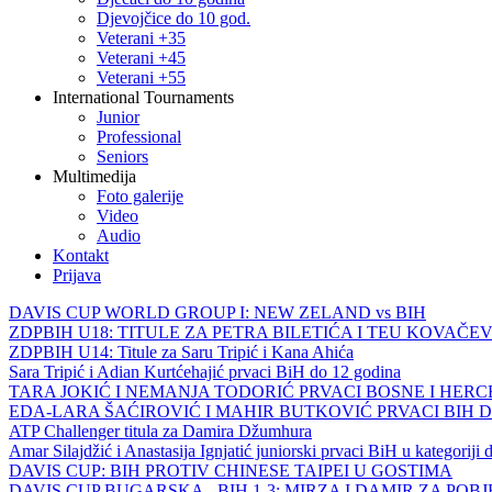
Djevojčice do 10 god.
Veterani +35
Veterani +45
Veterani +55
International Tournaments
Junior
Professional
Seniors
Multimedija
Foto galerije
Video
Audio
Kontakt
Prijava
DAVIS CUP WORLD GROUP I: NEW ZELAND vs BIH
ZDPBIH U18: TITULE ZA PETRA BILETIĆA I TEU KOVAČEV
ZDPBIH U14: Titule za Saru Tripić i Kana Ahića
Sara Tripić i Adian Kurtćehajić prvaci BiH do 12 godina
TARA JOKIĆ I NEMANJA TODORIĆ PRVACI BOSNE I HER
EDA-LARA ŠAĆIROVIĆ I MAHIR BUTKOVIĆ PRVACI BIH 
ATP Challenger titula za Damira Džumhura
Amar Silajdžić i Anastasija Ignjatić juniorski prvaci BiH u kategoriji
DAVIS CUP: BIH PROTIV CHINESE TAIPEI U GOSTIMA
DAVIS CUP BUGARSKA - BIH 1-3: MIRZA I DAMIR ZA POB