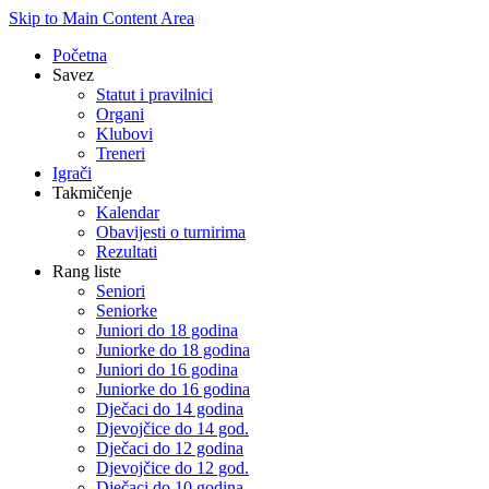
Skip to Main Content Area
Početna
Savez
Statut i pravilnici
Organi
Klubovi
Treneri
Igrači
Takmičenje
Kalendar
Obavijesti o turnirima
Rezultati
Rang liste
Seniori
Seniorke
Juniori do 18 godina
Juniorke do 18 godina
Juniori do 16 godina
Juniorke do 16 godina
Dječaci do 14 godina
Djevojčice do 14 god.
Dječaci do 12 godina
Djevojčice do 12 god.
Dječaci do 10 godina