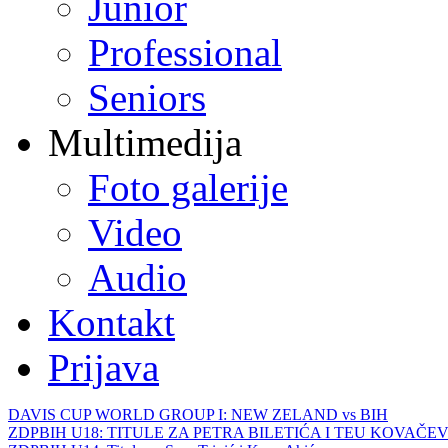
Junior
Professional
Seniors
Multimedija
Foto galerije
Video
Audio
Kontakt
Prijava
DAVIS CUP WORLD GROUP I: NEW ZELAND vs BIH
ZDPBIH U18: TITULE ZA PETRA BILETIĆA I TEU KOVAČEV