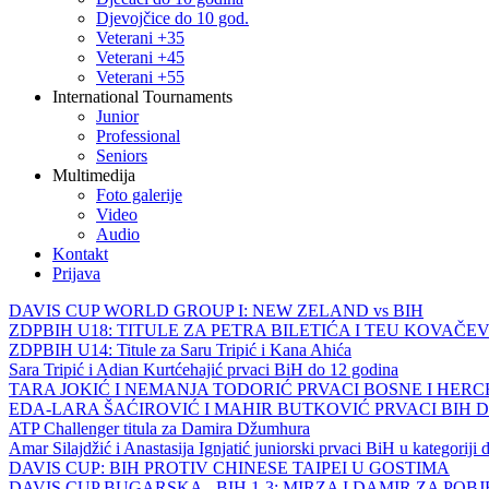
Djevojčice do 10 god.
Veterani +35
Veterani +45
Veterani +55
International Tournaments
Junior
Professional
Seniors
Multimedija
Foto galerije
Video
Audio
Kontakt
Prijava
DAVIS CUP WORLD GROUP I: NEW ZELAND vs BIH
ZDPBIH U18: TITULE ZA PETRA BILETIĆA I TEU KOVAČEV
ZDPBIH U14: Titule za Saru Tripić i Kana Ahića
Sara Tripić i Adian Kurtćehajić prvaci BiH do 12 godina
TARA JOKIĆ I NEMANJA TODORIĆ PRVACI BOSNE I HER
EDA-LARA ŠAĆIROVIĆ I MAHIR BUTKOVIĆ PRVACI BIH 
ATP Challenger titula za Damira Džumhura
Amar Silajdžić i Anastasija Ignjatić juniorski prvaci BiH u kategoriji
DAVIS CUP: BIH PROTIV CHINESE TAIPEI U GOSTIMA
DAVIS CUP BUGARSKA - BIH 1-3: MIRZA I DAMIR ZA POB