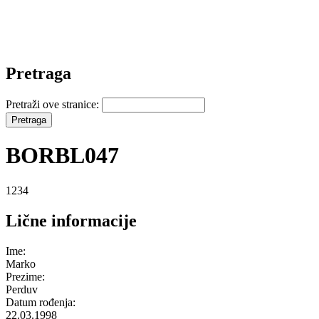
Pretraga
Pretraži ove stranice:
BORBL047
1234
Lične informacije
Ime:
Marko
Prezime:
Perduv
Datum rođenja:
22.03.1998