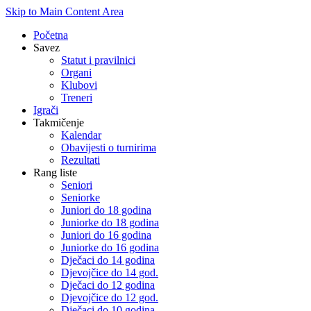
Skip to Main Content Area
Početna
Savez
Statut i pravilnici
Organi
Klubovi
Treneri
Igrači
Takmičenje
Kalendar
Obavijesti o turnirima
Rezultati
Rang liste
Seniori
Seniorke
Juniori do 18 godina
Juniorke do 18 godina
Juniori do 16 godina
Juniorke do 16 godina
Dječaci do 14 godina
Djevojčice do 14 god.
Dječaci do 12 godina
Djevojčice do 12 god.
Dječaci do 10 godina