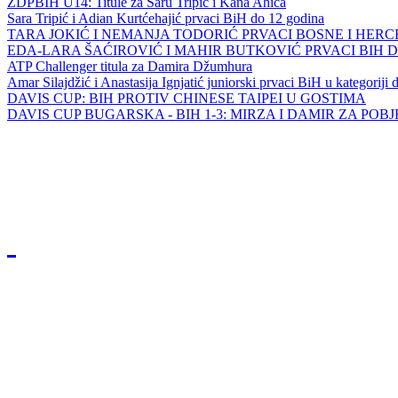
ZDPBIH U14: Titule za Saru Tripić i Kana Ahića
Sara Tripić i Adian Kurtćehajić prvaci BiH do 12 godina
TARA JOKIĆ I NEMANJA TODORIĆ PRVACI BOSNE I HER
EDA-LARA ŠAĆIROVIĆ I MAHIR BUTKOVIĆ PRVACI BIH 
ATP Challenger titula za Damira Džumhura
Amar Silajdžić i Anastasija Ignjatić juniorski prvaci BiH u kategoriji
DAVIS CUP: BIH PROTIV CHINESE TAIPEI U GOSTIMA
DAVIS CUP BUGARSKA - BIH 1-3: MIRZA I DAMIR ZA POB