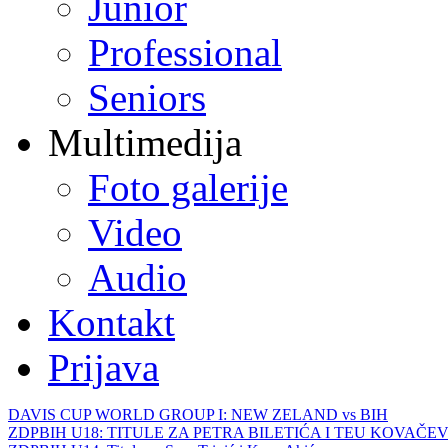
Junior
Professional
Seniors
Multimedija
Foto galerije
Video
Audio
Kontakt
Prijava
DAVIS CUP WORLD GROUP I: NEW ZELAND vs BIH
ZDPBIH U18: TITULE ZA PETRA BILETIĆA I TEU KOVAČEV