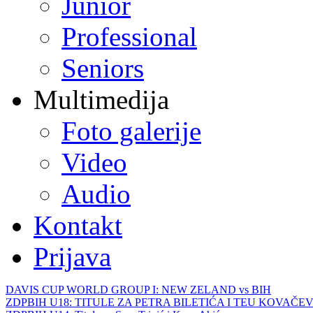
Junior
Professional
Seniors
Multimedija
Foto galerije
Video
Audio
Kontakt
Prijava
DAVIS CUP WORLD GROUP I: NEW ZELAND vs BIH
ZDPBIH U18: TITULE ZA PETRA BILETIĆA I TEU KOVAČEV