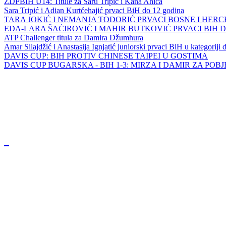
ZDPBIH U14: Titule za Saru Tripić i Kana Ahića
Sara Tripić i Adian Kurtćehajić prvaci BiH do 12 godina
TARA JOKIĆ I NEMANJA TODORIĆ PRVACI BOSNE I HER
EDA-LARA ŠAĆIROVIĆ I MAHIR BUTKOVIĆ PRVACI BIH 
ATP Challenger titula za Damira Džumhura
Amar Silajdžić i Anastasija Ignjatić juniorski prvaci BiH u kategoriji
DAVIS CUP: BIH PROTIV CHINESE TAIPEI U GOSTIMA
DAVIS CUP BUGARSKA - BIH 1-3: MIRZA I DAMIR ZA POB