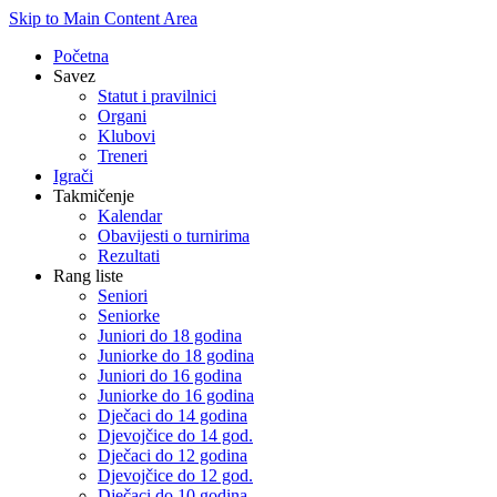
Skip to Main Content Area
Početna
Savez
Statut i pravilnici
Organi
Klubovi
Treneri
Igrači
Takmičenje
Kalendar
Obavijesti o turnirima
Rezultati
Rang liste
Seniori
Seniorke
Juniori do 18 godina
Juniorke do 18 godina
Juniori do 16 godina
Juniorke do 16 godina
Dječaci do 14 godina
Djevojčice do 14 god.
Dječaci do 12 godina
Djevojčice do 12 god.
Dječaci do 10 godina