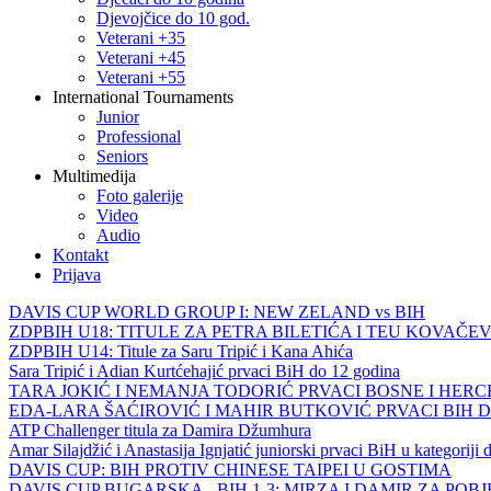
Djevojčice do 10 god.
Veterani +35
Veterani +45
Veterani +55
International Tournaments
Junior
Professional
Seniors
Multimedija
Foto galerije
Video
Audio
Kontakt
Prijava
DAVIS CUP WORLD GROUP I: NEW ZELAND vs BIH
ZDPBIH U18: TITULE ZA PETRA BILETIĆA I TEU KOVAČEV
ZDPBIH U14: Titule za Saru Tripić i Kana Ahića
Sara Tripić i Adian Kurtćehajić prvaci BiH do 12 godina
TARA JOKIĆ I NEMANJA TODORIĆ PRVACI BOSNE I HER
EDA-LARA ŠAĆIROVIĆ I MAHIR BUTKOVIĆ PRVACI BIH 
ATP Challenger titula za Damira Džumhura
Amar Silajdžić i Anastasija Ignjatić juniorski prvaci BiH u kategoriji
DAVIS CUP: BIH PROTIV CHINESE TAIPEI U GOSTIMA
DAVIS CUP BUGARSKA - BIH 1-3: MIRZA I DAMIR ZA POB