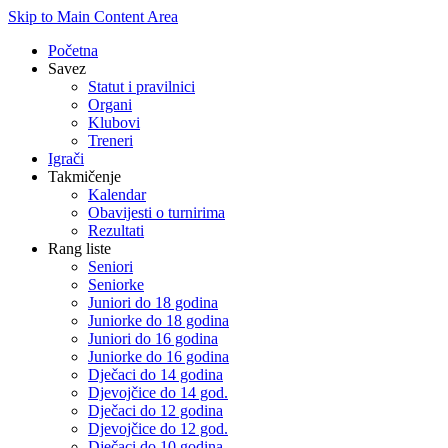
Skip to Main Content Area
Početna
Savez
Statut i pravilnici
Organi
Klubovi
Treneri
Igrači
Takmičenje
Kalendar
Obavijesti o turnirima
Rezultati
Rang liste
Seniori
Seniorke
Juniori do 18 godina
Juniorke do 18 godina
Juniori do 16 godina
Juniorke do 16 godina
Dječaci do 14 godina
Djevojčice do 14 god.
Dječaci do 12 godina
Djevojčice do 12 god.
Dječaci do 10 godina