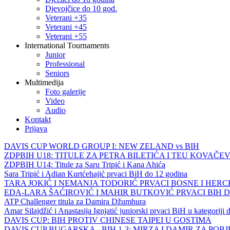
Djevojčice do 10 god.
Veterani +35
Veterani +45
Veterani +55
International Tournaments
Junior
Professional
Seniors
Multimedija
Foto galerije
Video
Audio
Kontakt
Prijava
DAVIS CUP WORLD GROUP I: NEW ZELAND vs BIH
ZDPBIH U18: TITULE ZA PETRA BILETIĆA I TEU KOVAČEV
ZDPBIH U14: Titule za Saru Tripić i Kana Ahića
Sara Tripić i Adian Kurtćehajić prvaci BiH do 12 godina
TARA JOKIĆ I NEMANJA TODORIĆ PRVACI BOSNE I HER
EDA-LARA ŠAĆIROVIĆ I MAHIR BUTKOVIĆ PRVACI BIH 
ATP Challenger titula za Damira Džumhura
Amar Silajdžić i Anastasija Ignjatić juniorski prvaci BiH u kategoriji
DAVIS CUP: BIH PROTIV CHINESE TAIPEI U GOSTIMA
DAVIS CUP BUGARSKA - BIH 1-3: MIRZA I DAMIR ZA POB