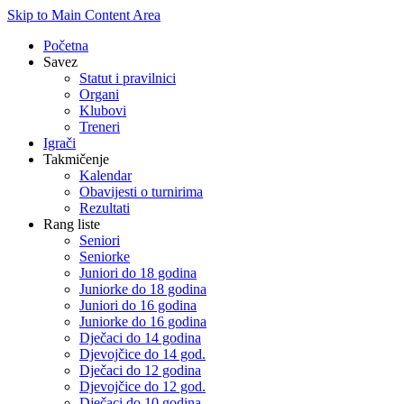
Skip to Main Content Area
Početna
Savez
Statut i pravilnici
Organi
Klubovi
Treneri
Igrači
Takmičenje
Kalendar
Obavijesti o turnirima
Rezultati
Rang liste
Seniori
Seniorke
Juniori do 18 godina
Juniorke do 18 godina
Juniori do 16 godina
Juniorke do 16 godina
Dječaci do 14 godina
Djevojčice do 14 god.
Dječaci do 12 godina
Djevojčice do 12 god.
Dječaci do 10 godina