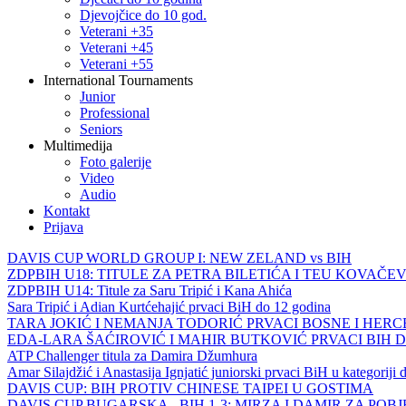
Djevojčice do 10 god.
Veterani +35
Veterani +45
Veterani +55
International Tournaments
Junior
Professional
Seniors
Multimedija
Foto galerije
Video
Audio
Kontakt
Prijava
DAVIS CUP WORLD GROUP I: NEW ZELAND vs BIH
ZDPBIH U18: TITULE ZA PETRA BILETIĆA I TEU KOVAČEV
ZDPBIH U14: Titule za Saru Tripić i Kana Ahića
Sara Tripić i Adian Kurtćehajić prvaci BiH do 12 godina
TARA JOKIĆ I NEMANJA TODORIĆ PRVACI BOSNE I HER
EDA-LARA ŠAĆIROVIĆ I MAHIR BUTKOVIĆ PRVACI BIH 
ATP Challenger titula za Damira Džumhura
Amar Silajdžić i Anastasija Ignjatić juniorski prvaci BiH u kategoriji
DAVIS CUP: BIH PROTIV CHINESE TAIPEI U GOSTIMA
DAVIS CUP BUGARSKA - BIH 1-3: MIRZA I DAMIR ZA POB