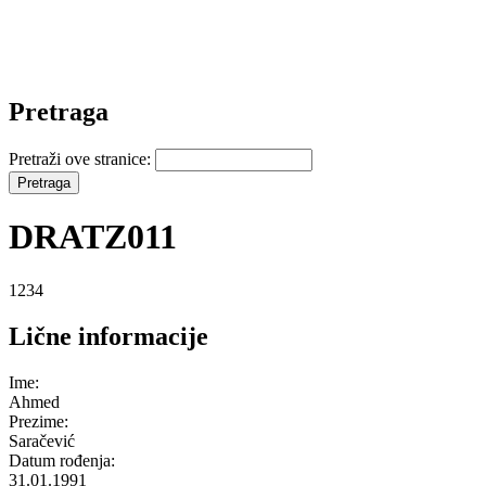
Pretraga
Pretraži ove stranice:
DRATZ011
1234
Lične informacije
Ime:
Ahmed
Prezime:
Saračević
Datum rođenja:
31.01.1991