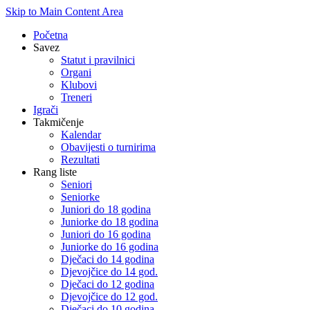
Skip to Main Content Area
Početna
Savez
Statut i pravilnici
Organi
Klubovi
Treneri
Igrači
Takmičenje
Kalendar
Obavijesti o turnirima
Rezultati
Rang liste
Seniori
Seniorke
Juniori do 18 godina
Juniorke do 18 godina
Juniori do 16 godina
Juniorke do 16 godina
Dječaci do 14 godina
Djevojčice do 14 god.
Dječaci do 12 godina
Djevojčice do 12 god.
Dječaci do 10 godina