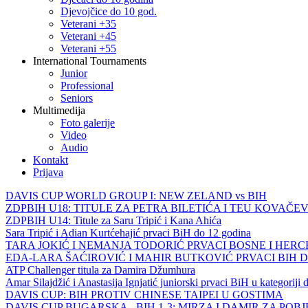
Djevojčice do 10 god.
Veterani +35
Veterani +45
Veterani +55
International Tournaments
Junior
Professional
Seniors
Multimedija
Foto galerije
Video
Audio
Kontakt
Prijava
DAVIS CUP WORLD GROUP I: NEW ZELAND vs BIH
ZDPBIH U18: TITULE ZA PETRA BILETIĆA I TEU KOVAČEV
ZDPBIH U14: Titule za Saru Tripić i Kana Ahića
Sara Tripić i Adian Kurtćehajić prvaci BiH do 12 godina
TARA JOKIĆ I NEMANJA TODORIĆ PRVACI BOSNE I HER
EDA-LARA ŠAĆIROVIĆ I MAHIR BUTKOVIĆ PRVACI BIH 
ATP Challenger titula za Damira Džumhura
Amar Silajdžić i Anastasija Ignjatić juniorski prvaci BiH u kategoriji
DAVIS CUP: BIH PROTIV CHINESE TAIPEI U GOSTIMA
DAVIS CUP BUGARSKA - BIH 1-3: MIRZA I DAMIR ZA POB