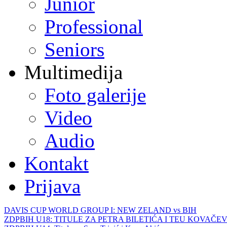
Junior
Professional
Seniors
Multimedija
Foto galerije
Video
Audio
Kontakt
Prijava
DAVIS CUP WORLD GROUP I: NEW ZELAND vs BIH
ZDPBIH U18: TITULE ZA PETRA BILETIĆA I TEU KOVAČEV