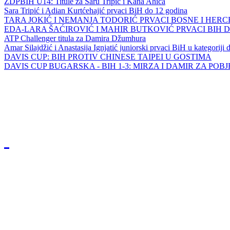
ZDPBIH U14: Titule za Saru Tripić i Kana Ahića
Sara Tripić i Adian Kurtćehajić prvaci BiH do 12 godina
TARA JOKIĆ I NEMANJA TODORIĆ PRVACI BOSNE I HER
EDA-LARA ŠAĆIROVIĆ I MAHIR BUTKOVIĆ PRVACI BIH 
ATP Challenger titula za Damira Džumhura
Amar Silajdžić i Anastasija Ignjatić juniorski prvaci BiH u kategoriji
DAVIS CUP: BIH PROTIV CHINESE TAIPEI U GOSTIMA
DAVIS CUP BUGARSKA - BIH 1-3: MIRZA I DAMIR ZA POB