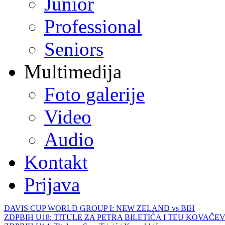
Junior
Professional
Seniors
Multimedija
Foto galerije
Video
Audio
Kontakt
Prijava
DAVIS CUP WORLD GROUP I: NEW ZELAND vs BIH
ZDPBIH U18: TITULE ZA PETRA BILETIĆA I TEU KOVAČEV