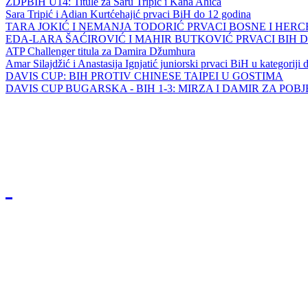
ZDPBIH U14: Titule za Saru Tripić i Kana Ahića
Sara Tripić i Adian Kurtćehajić prvaci BiH do 12 godina
TARA JOKIĆ I NEMANJA TODORIĆ PRVACI BOSNE I HER
EDA-LARA ŠAĆIROVIĆ I MAHIR BUTKOVIĆ PRVACI BIH 
ATP Challenger titula za Damira Džumhura
Amar Silajdžić i Anastasija Ignjatić juniorski prvaci BiH u kategoriji
DAVIS CUP: BIH PROTIV CHINESE TAIPEI U GOSTIMA
DAVIS CUP BUGARSKA - BIH 1-3: MIRZA I DAMIR ZA POB