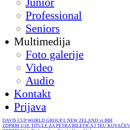
Junior
Professional
Seniors
Multimedija
Foto galerije
Video
Audio
Kontakt
Prijava
DAVIS CUP WORLD GROUP I: NEW ZELAND vs BIH
ZDPBIH U18: TITULE ZA PETRA BILETIĆA I TEU KOVAČEV