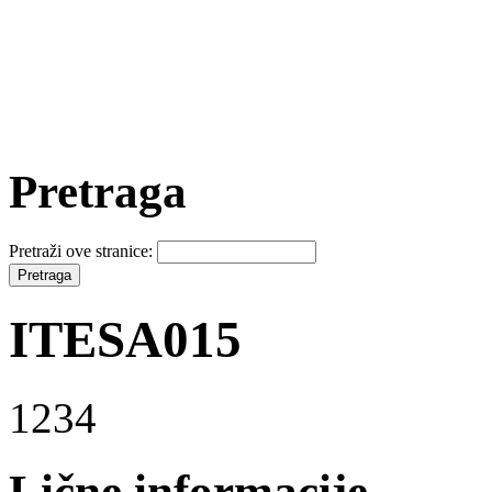
Pretraga
Pretraži ove stranice:
ITESA015
1234
Lične informacije