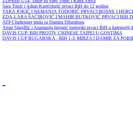
ZDPBIH U14: Titule za Saru Tripić i Kana Ahića
Sara Tripić i Adian Kurtćehajić prvaci BiH do 12 godina
TARA JOKIĆ I NEMANJA TODORIĆ PRVACI BOSNE I HER
EDA-LARA ŠAĆIROVIĆ I MAHIR BUTKOVIĆ PRVACI BIH 
ATP Challenger titula za Damira Džumhura
Amar Silajdžić i Anastasija Ignjatić juniorski prvaci BiH u kategoriji
DAVIS CUP: BIH PROTIV CHINESE TAIPEI U GOSTIMA
DAVIS CUP BUGARSKA - BIH 1-3: MIRZA I DAMIR ZA POB