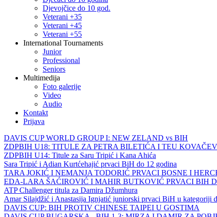
Djevojčice do 10 god.
Veterani +35
Veterani +45
Veterani +55
International Tournaments
Junior
Professional
Seniors
Multimedija
Foto galerije
Video
Audio
Kontakt
Prijava
DAVIS CUP WORLD GROUP I: NEW ZELAND vs BIH
ZDPBIH U18: TITULE ZA PETRA BILETIĆA I TEU KOVAČEV
ZDPBIH U14: Titule za Saru Tripić i Kana Ahića
Sara Tripić i Adian Kurtćehajić prvaci BiH do 12 godina
TARA JOKIĆ I NEMANJA TODORIĆ PRVACI BOSNE I HER
EDA-LARA ŠAĆIROVIĆ I MAHIR BUTKOVIĆ PRVACI BIH 
ATP Challenger titula za Damira Džumhura
Amar Silajdžić i Anastasija Ignjatić juniorski prvaci BiH u kategoriji
DAVIS CUP: BIH PROTIV CHINESE TAIPEI U GOSTIMA
DAVIS CUP BUGARSKA - BIH 1-3: MIRZA I DAMIR ZA POB