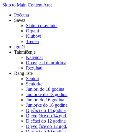
Skip to Main Content Area
Početna
Savez
Statut i pravilnici
Organi
Klubovi
Treneri
Igrači
Takmičenje
Kalendar
Obavijesti o turnirima
Rezultati
Rang liste
Seniori
Seniorke
Juniori do 18 godina
Juniorke do 18 godina
Juniori do 16 godina
Juniorke do 16 godina
Dječaci do 14 godina
Djevojčice do 14 god.
Dječaci do 12 godina
Djevojčice do 12 god.
Dječaci do 10 godina