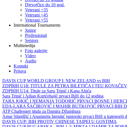
Djevojčice do 10 god.
Veterani +35
Veterani +45
Veterani +55
International Tournaments
Junior
Professional
Seniors
Multimedija
Foto galerije
Video
Audio
Kontakt
Prijava
DAVIS CUP WORLD GROUP I: NEW ZELAND vs BIH
ZDPBIH U18: TITULE ZA PETRA BILETIĆA I TEU KOVAČEV
ZDPBIH U14: Titule za Saru Tripić i Kana Ahića
Sara Tripić i Adian Kurtćehajić prvaci BiH do 12 godina
TARA JOKIĆ I NEMANJA TODORIĆ PRVACI BOSNE I HER
EDA-LARA ŠAĆIROVIĆ I MAHIR BUTKOVIĆ PRVACI BIH 
ATP Challenger titula za Damira Džumhura
Amar Silajdžić i Anastasija Ignjatić juniorski prvaci BiH u kategoriji
DAVIS CUP: BIH PROTIV CHINESE TAIPEI U GOSTIMA
DAVIS CUP BUGARSKA - BIH 1-3: MIRZA I DAMIR ZA POB