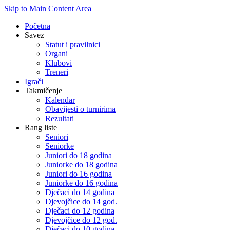
Skip to Main Content Area
Početna
Savez
Statut i pravilnici
Organi
Klubovi
Treneri
Igrači
Takmičenje
Kalendar
Obavijesti o turnirima
Rezultati
Rang liste
Seniori
Seniorke
Juniori do 18 godina
Juniorke do 18 godina
Juniori do 16 godina
Juniorke do 16 godina
Dječaci do 14 godina
Djevojčice do 14 god.
Dječaci do 12 godina
Djevojčice do 12 god.
Dječaci do 10 godina