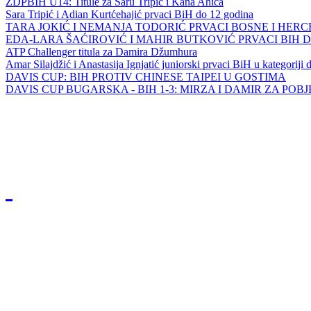
ZDPBIH U14: Titule za Saru Tripić i Kana Ahića
Sara Tripić i Adian Kurtćehajić prvaci BiH do 12 godina
TARA JOKIĆ I NEMANJA TODORIĆ PRVACI BOSNE I HER
EDA-LARA ŠAĆIROVIĆ I MAHIR BUTKOVIĆ PRVACI BIH 
ATP Challenger titula za Damira Džumhura
Amar Silajdžić i Anastasija Ignjatić juniorski prvaci BiH u kategoriji
DAVIS CUP: BIH PROTIV CHINESE TAIPEI U GOSTIMA
DAVIS CUP BUGARSKA - BIH 1-3: MIRZA I DAMIR ZA POB