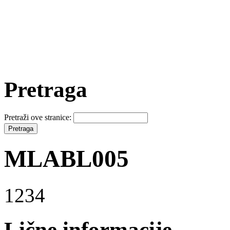
Pretraga
Pretraži ove stranice:
MLABL005
1234
Lične informacije