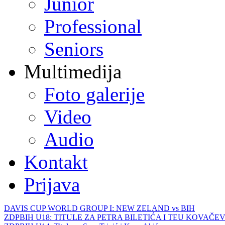
Junior
Professional
Seniors
Multimedija
Foto galerije
Video
Audio
Kontakt
Prijava
DAVIS CUP WORLD GROUP I: NEW ZELAND vs BIH
ZDPBIH U18: TITULE ZA PETRA BILETIĆA I TEU KOVAČEV