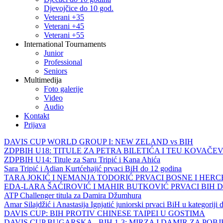
Djevojčice do 10 god.
Veterani +35
Veterani +45
Veterani +55
International Tournaments
Junior
Professional
Seniors
Multimedija
Foto galerije
Video
Audio
Kontakt
Prijava
DAVIS CUP WORLD GROUP I: NEW ZELAND vs BIH
ZDPBIH U18: TITULE ZA PETRA BILETIĆA I TEU KOVAČEV
ZDPBIH U14: Titule za Saru Tripić i Kana Ahića
Sara Tripić i Adian Kurtćehajić prvaci BiH do 12 godina
TARA JOKIĆ I NEMANJA TODORIĆ PRVACI BOSNE I HER
EDA-LARA ŠAĆIROVIĆ I MAHIR BUTKOVIĆ PRVACI BIH 
ATP Challenger titula za Damira Džumhura
Amar Silajdžić i Anastasija Ignjatić juniorski prvaci BiH u kategoriji
DAVIS CUP: BIH PROTIV CHINESE TAIPEI U GOSTIMA
DAVIS CUP BUGARSKA - BIH 1-3: MIRZA I DAMIR ZA POB