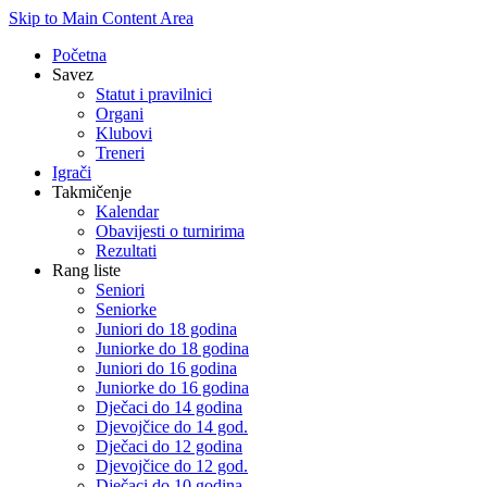
Skip to Main Content Area
Početna
Savez
Statut i pravilnici
Organi
Klubovi
Treneri
Igrači
Takmičenje
Kalendar
Obavijesti o turnirima
Rezultati
Rang liste
Seniori
Seniorke
Juniori do 18 godina
Juniorke do 18 godina
Juniori do 16 godina
Juniorke do 16 godina
Dječaci do 14 godina
Djevojčice do 14 god.
Dječaci do 12 godina
Djevojčice do 12 god.
Dječaci do 10 godina