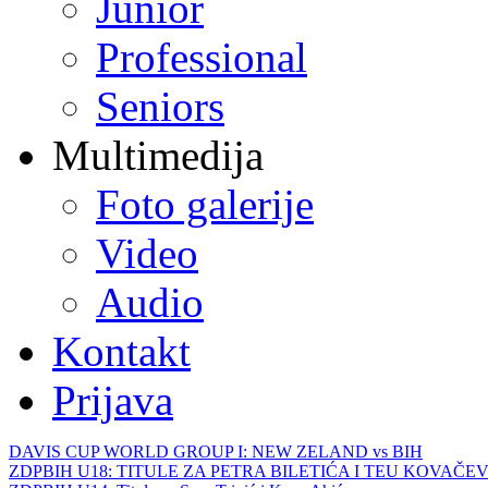
Junior
Professional
Seniors
Multimedija
Foto galerije
Video
Audio
Kontakt
Prijava
DAVIS CUP WORLD GROUP I: NEW ZELAND vs BIH
ZDPBIH U18: TITULE ZA PETRA BILETIĆA I TEU KOVAČEV