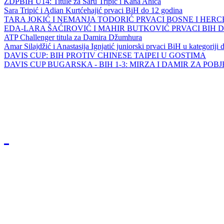
ZDPBIH U14: Titule za Saru Tripić i Kana Ahića
Sara Tripić i Adian Kurtćehajić prvaci BiH do 12 godina
TARA JOKIĆ I NEMANJA TODORIĆ PRVACI BOSNE I HER
EDA-LARA ŠAĆIROVIĆ I MAHIR BUTKOVIĆ PRVACI BIH 
ATP Challenger titula za Damira Džumhura
Amar Silajdžić i Anastasija Ignjatić juniorski prvaci BiH u kategoriji
DAVIS CUP: BIH PROTIV CHINESE TAIPEI U GOSTIMA
DAVIS CUP BUGARSKA - BIH 1-3: MIRZA I DAMIR ZA POB