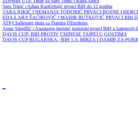
ZDPBIH U14: Titule za Saru Tripić i Kana Ahića
Sara Tripić i Adian Kurtćehajić prvaci BiH do 12 godina
TARA JOKIĆ I NEMANJA TODORIĆ PRVACI BOSNE I HER
EDA-LARA ŠAĆIROVIĆ I MAHIR BUTKOVIĆ PRVACI BIH 
ATP Challenger titula za Damira Džumhura
Amar Silajdžić i Anastasija Ignjatić juniorski prvaci BiH u kategoriji
DAVIS CUP: BIH PROTIV CHINESE TAIPEI U GOSTIMA
DAVIS CUP BUGARSKA - BIH 1-3: MIRZA I DAMIR ZA POB