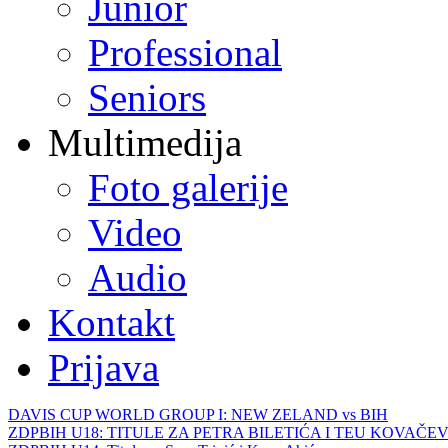
Junior
Professional
Seniors
Multimedija
Foto galerije
Video
Audio
Kontakt
Prijava
DAVIS CUP WORLD GROUP I: NEW ZELAND vs BIH
ZDPBIH U18: TITULE ZA PETRA BILETIĆA I TEU KOVAČEV