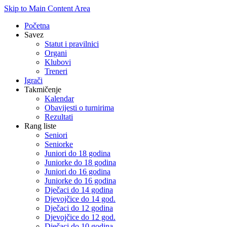
Skip to Main Content Area
Početna
Savez
Statut i pravilnici
Organi
Klubovi
Treneri
Igrači
Takmičenje
Kalendar
Obavijesti o turnirima
Rezultati
Rang liste
Seniori
Seniorke
Juniori do 18 godina
Juniorke do 18 godina
Juniori do 16 godina
Juniorke do 16 godina
Dječaci do 14 godina
Djevojčice do 14 god.
Dječaci do 12 godina
Djevojčice do 12 god.
Dječaci do 10 godina