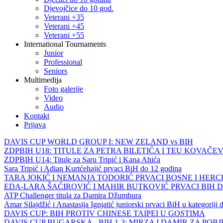
Djevojčice do 10 god.
Veterani +35
Veterani +45
Veterani +55
International Tournaments
Junior
Professional
Seniors
Multimedija
Foto galerije
Video
Audio
Kontakt
Prijava
DAVIS CUP WORLD GROUP I: NEW ZELAND vs BIH
ZDPBIH U18: TITULE ZA PETRA BILETIĆA I TEU KOVAČEV
ZDPBIH U14: Titule za Saru Tripić i Kana Ahića
Sara Tripić i Adian Kurtćehajić prvaci BiH do 12 godina
TARA JOKIĆ I NEMANJA TODORIĆ PRVACI BOSNE I HER
EDA-LARA ŠAĆIROVIĆ I MAHIR BUTKOVIĆ PRVACI BIH 
ATP Challenger titula za Damira Džumhura
Amar Silajdžić i Anastasija Ignjatić juniorski prvaci BiH u kategoriji
DAVIS CUP: BIH PROTIV CHINESE TAIPEI U GOSTIMA
DAVIS CUP BUGARSKA - BIH 1-3: MIRZA I DAMIR ZA POB