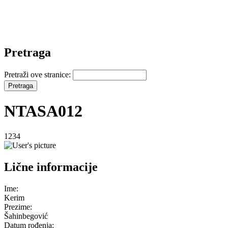
Pretraga
Pretraži ove stranice:
NTASA012
1234
Lične informacije
Ime:
Kerim
Prezime:
Šahinbegović
Datum rođenja: