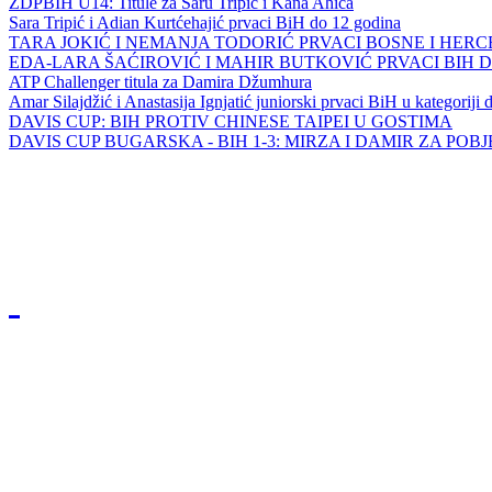
ZDPBIH U14: Titule za Saru Tripić i Kana Ahića
Sara Tripić i Adian Kurtćehajić prvaci BiH do 12 godina
TARA JOKIĆ I NEMANJA TODORIĆ PRVACI BOSNE I HER
EDA-LARA ŠAĆIROVIĆ I MAHIR BUTKOVIĆ PRVACI BIH 
ATP Challenger titula za Damira Džumhura
Amar Silajdžić i Anastasija Ignjatić juniorski prvaci BiH u kategoriji
DAVIS CUP: BIH PROTIV CHINESE TAIPEI U GOSTIMA
DAVIS CUP BUGARSKA - BIH 1-3: MIRZA I DAMIR ZA POB