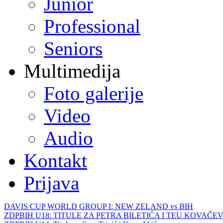
Junior
Professional
Seniors
Multimedija
Foto galerije
Video
Audio
Kontakt
Prijava
DAVIS CUP WORLD GROUP I: NEW ZELAND vs BIH
ZDPBIH U18: TITULE ZA PETRA BILETIĆA I TEU KOVAČEV