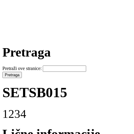
Pretraga
Pretraži ove stranice:
SETSB015
1234
Lične informacije