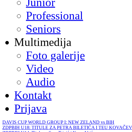
Junior
Professional
Seniors
Multimedija
Foto galerije
Video
Audio
Kontakt
Prijava
DAVIS CUP WORLD GROUP I: NEW ZELAND vs BIH
ZDPBIH U18: TITULE ZA PETRA BILETIĆA I TEU KOVAČEV