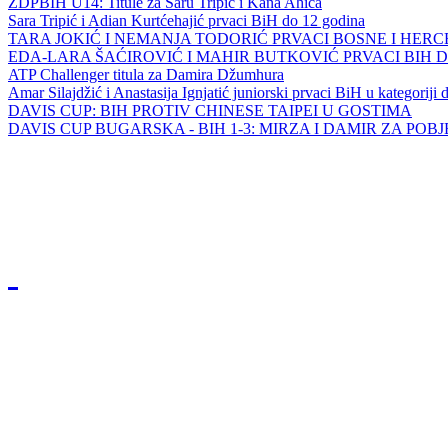
ZDPBIH U14: Titule za Saru Tripić i Kana Ahića
Sara Tripić i Adian Kurtćehajić prvaci BiH do 12 godina
TARA JOKIĆ I NEMANJA TODORIĆ PRVACI BOSNE I HER
EDA-LARA ŠAĆIROVIĆ I MAHIR BUTKOVIĆ PRVACI BIH 
ATP Challenger titula za Damira Džumhura
Amar Silajdžić i Anastasija Ignjatić juniorski prvaci BiH u kategoriji
DAVIS CUP: BIH PROTIV CHINESE TAIPEI U GOSTIMA
DAVIS CUP BUGARSKA - BIH 1-3: MIRZA I DAMIR ZA POB