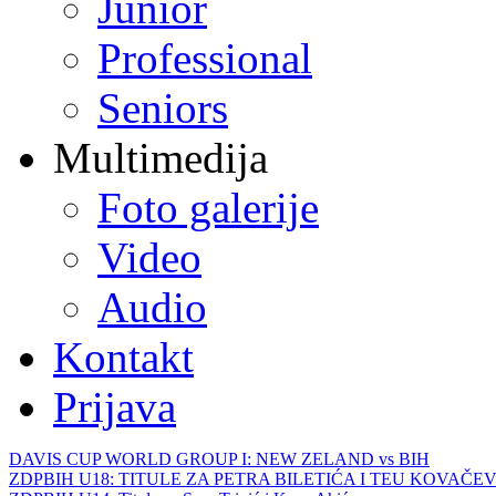
Junior
Professional
Seniors
Multimedija
Foto galerije
Video
Audio
Kontakt
Prijava
DAVIS CUP WORLD GROUP I: NEW ZELAND vs BIH
ZDPBIH U18: TITULE ZA PETRA BILETIĆA I TEU KOVAČEV