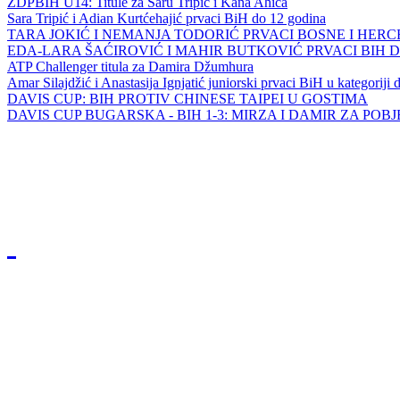
ZDPBIH U14: Titule za Saru Tripić i Kana Ahića
Sara Tripić i Adian Kurtćehajić prvaci BiH do 12 godina
TARA JOKIĆ I NEMANJA TODORIĆ PRVACI BOSNE I HER
EDA-LARA ŠAĆIROVIĆ I MAHIR BUTKOVIĆ PRVACI BIH 
ATP Challenger titula za Damira Džumhura
Amar Silajdžić i Anastasija Ignjatić juniorski prvaci BiH u kategoriji
DAVIS CUP: BIH PROTIV CHINESE TAIPEI U GOSTIMA
DAVIS CUP BUGARSKA - BIH 1-3: MIRZA I DAMIR ZA POB