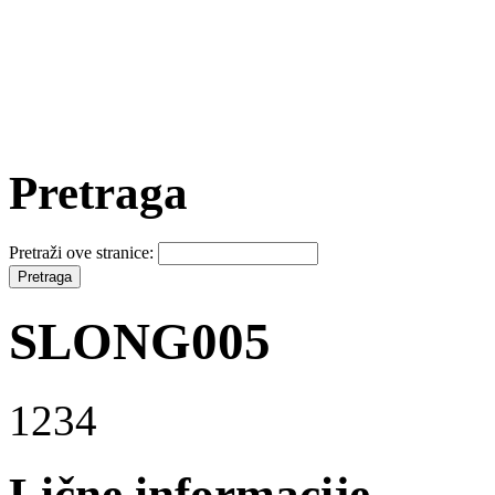
Pretraga
Pretraži ove stranice:
SLONG005
1234
Lične informacije