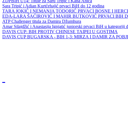
ZDPBIH U14: Titule za Saru Tripić i Kana Ahića
Sara Tripić i Adian Kurtćehajić prvaci BiH do 12 godina
TARA JOKIĆ I NEMANJA TODORIĆ PRVACI BOSNE I HER
EDA-LARA ŠAĆIROVIĆ I MAHIR BUTKOVIĆ PRVACI BIH 
ATP Challenger titula za Damira Džumhura
Amar Silajdžić i Anastasija Ignjatić juniorski prvaci BiH u kategoriji
DAVIS CUP: BIH PROTIV CHINESE TAIPEI U GOSTIMA
DAVIS CUP BUGARSKA - BIH 1-3: MIRZA I DAMIR ZA POB