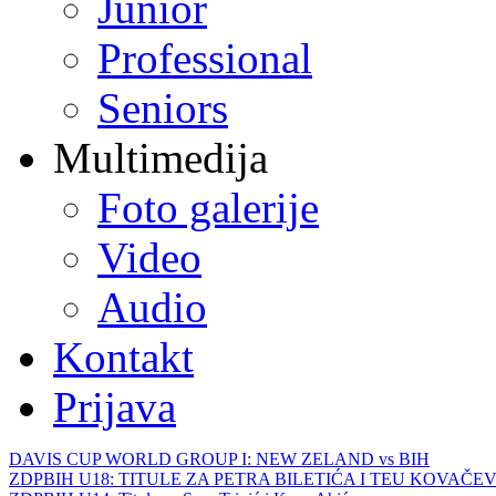
Junior
Professional
Seniors
Multimedija
Foto galerije
Video
Audio
Kontakt
Prijava
DAVIS CUP WORLD GROUP I: NEW ZELAND vs BIH
ZDPBIH U18: TITULE ZA PETRA BILETIĆA I TEU KOVAČEV