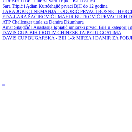
ZDPBIH U14: Titule za Saru Tripić i Kana Ahića
Sara Tripić i Adian Kurtćehajić prvaci BiH do 12 godina
TARA JOKIĆ I NEMANJA TODORIĆ PRVACI BOSNE I HER
EDA-LARA ŠAĆIROVIĆ I MAHIR BUTKOVIĆ PRVACI BIH 
ATP Challenger titula za Damira Džumhura
Amar Silajdžić i Anastasija Ignjatić juniorski prvaci BiH u kategoriji
DAVIS CUP: BIH PROTIV CHINESE TAIPEI U GOSTIMA
DAVIS CUP BUGARSKA - BIH 1-3: MIRZA I DAMIR ZA POB