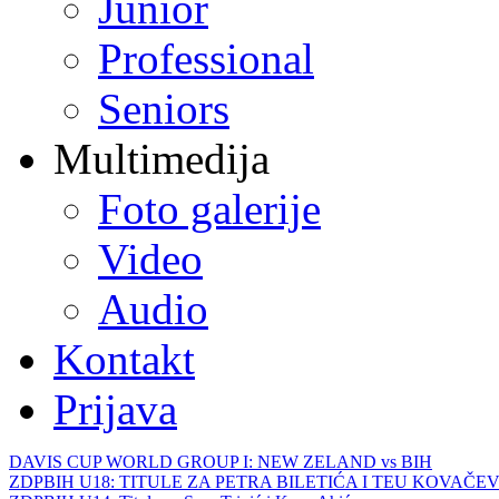
Junior
Professional
Seniors
Multimedija
Foto galerije
Video
Audio
Kontakt
Prijava
DAVIS CUP WORLD GROUP I: NEW ZELAND vs BIH
ZDPBIH U18: TITULE ZA PETRA BILETIĆA I TEU KOVAČEV