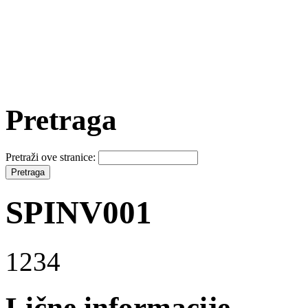
Pretraga
Pretraži ove stranice:
SPINV001
1234
Lične informacije