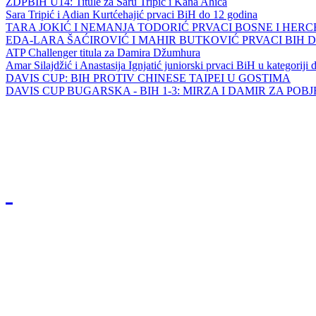
ZDPBIH U14: Titule za Saru Tripić i Kana Ahića
Sara Tripić i Adian Kurtćehajić prvaci BiH do 12 godina
TARA JOKIĆ I NEMANJA TODORIĆ PRVACI BOSNE I HER
EDA-LARA ŠAĆIROVIĆ I MAHIR BUTKOVIĆ PRVACI BIH 
ATP Challenger titula za Damira Džumhura
Amar Silajdžić i Anastasija Ignjatić juniorski prvaci BiH u kategoriji
DAVIS CUP: BIH PROTIV CHINESE TAIPEI U GOSTIMA
DAVIS CUP BUGARSKA - BIH 1-3: MIRZA I DAMIR ZA POB