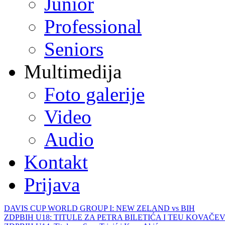
Junior
Professional
Seniors
Multimedija
Foto galerije
Video
Audio
Kontakt
Prijava
DAVIS CUP WORLD GROUP I: NEW ZELAND vs BIH
ZDPBIH U18: TITULE ZA PETRA BILETIĆA I TEU KOVAČEV