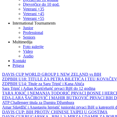
Djevojčice do 10 god.
Veterani +35
Veterani +45
Veterani +55
International Tournaments
Junior
Professional
Seniors
Multimedija
Foto galerije
Video
Audio
Kontakt
Prijava
DAVIS CUP WORLD GROUP I: NEW ZELAND vs BIH
ZDPBIH U18: TITULE ZA PETRA BILETIĆA I TEU KOVAČEV
ZDPBIH U14: Titule za Saru Tripić i Kana Ahića
Sara Tripić i Adian Kurtćehajić prvaci BiH do 12 godina
TARA JOKIĆ I NEMANJA TODORIĆ PRVACI BOSNE I HER
EDA-LARA ŠAĆIROVIĆ I MAHIR BUTKOVIĆ PRVACI BIH 
ATP Challenger titula za Damira Džumhura
Amar Silajdžić i Anastasija Ignjatić juniorski prvaci BiH u kategoriji
DAVIS CUP: BIH PROTIV CHINESE TAIPEI U GOSTIMA
DAVIS CUP BUGARSKA - BIH 1-3: MIRZA I DAMIR ZA POB