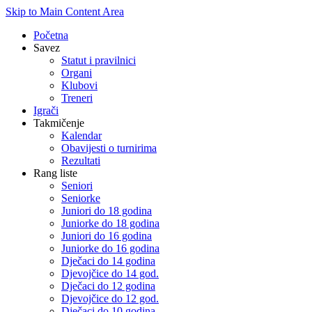
Skip to Main Content Area
Početna
Savez
Statut i pravilnici
Organi
Klubovi
Treneri
Igrači
Takmičenje
Kalendar
Obavijesti o turnirima
Rezultati
Rang liste
Seniori
Seniorke
Juniori do 18 godina
Juniorke do 18 godina
Juniori do 16 godina
Juniorke do 16 godina
Dječaci do 14 godina
Djevojčice do 14 god.
Dječaci do 12 godina
Djevojčice do 12 god.
Dječaci do 10 godina