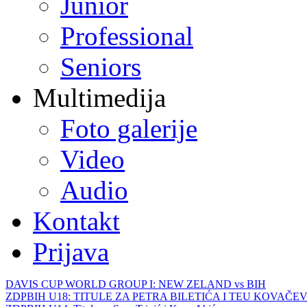
Junior
Professional
Seniors
Multimedija
Foto galerije
Video
Audio
Kontakt
Prijava
DAVIS CUP WORLD GROUP I: NEW ZELAND vs BIH
ZDPBIH U18: TITULE ZA PETRA BILETIĆA I TEU KOVAČEV