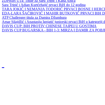
ZDPBIH U14: Titule za Saru Tripić i Kana Ahića
Sara Tripić i Adian Kurtćehajić prvaci BiH do 12 godina
TARA JOKIĆ I NEMANJA TODORIĆ PRVACI BOSNE I HER
EDA-LARA ŠAĆIROVIĆ I MAHIR BUTKOVIĆ PRVACI BIH 
ATP Challenger titula za Damira Džumhura
Amar Silajdžić i Anastasija Ignjatić juniorski prvaci BiH u kategoriji
DAVIS CUP: BIH PROTIV CHINESE TAIPEI U GOSTIMA
DAVIS CUP BUGARSKA - BIH 1-3: MIRZA I DAMIR ZA POB