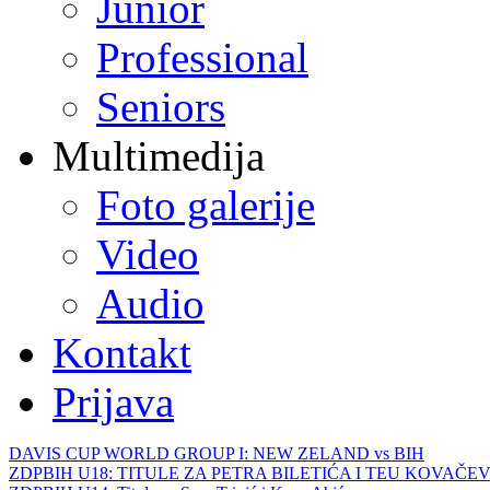
Junior
Professional
Seniors
Multimedija
Foto galerije
Video
Audio
Kontakt
Prijava
DAVIS CUP WORLD GROUP I: NEW ZELAND vs BIH
ZDPBIH U18: TITULE ZA PETRA BILETIĆA I TEU KOVAČEV