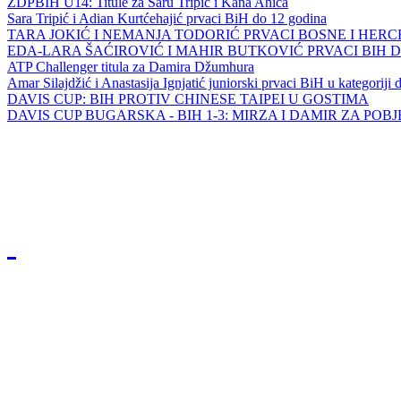
ZDPBIH U14: Titule za Saru Tripić i Kana Ahića
Sara Tripić i Adian Kurtćehajić prvaci BiH do 12 godina
TARA JOKIĆ I NEMANJA TODORIĆ PRVACI BOSNE I HER
EDA-LARA ŠAĆIROVIĆ I MAHIR BUTKOVIĆ PRVACI BIH 
ATP Challenger titula za Damira Džumhura
Amar Silajdžić i Anastasija Ignjatić juniorski prvaci BiH u kategoriji
DAVIS CUP: BIH PROTIV CHINESE TAIPEI U GOSTIMA
DAVIS CUP BUGARSKA - BIH 1-3: MIRZA I DAMIR ZA POB