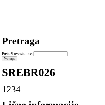
Pretraga
Pretraži ove stranice:
SREBR026
1234
Lične informacije