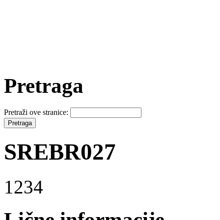
Pretraga
Pretraži ove stranice:
SREBR027
1234
Lične informacije