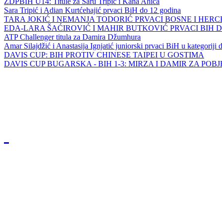
ZDPBIH U14: Titule za Saru Tripić i Kana Ahića
Sara Tripić i Adian Kurtćehajić prvaci BiH do 12 godina
TARA JOKIĆ I NEMANJA TODORIĆ PRVACI BOSNE I HER
EDA-LARA ŠAĆIROVIĆ I MAHIR BUTKOVIĆ PRVACI BIH 
ATP Challenger titula za Damira Džumhura
Amar Silajdžić i Anastasija Ignjatić juniorski prvaci BiH u kategoriji
DAVIS CUP: BIH PROTIV CHINESE TAIPEI U GOSTIMA
DAVIS CUP BUGARSKA - BIH 1-3: MIRZA I DAMIR ZA POB