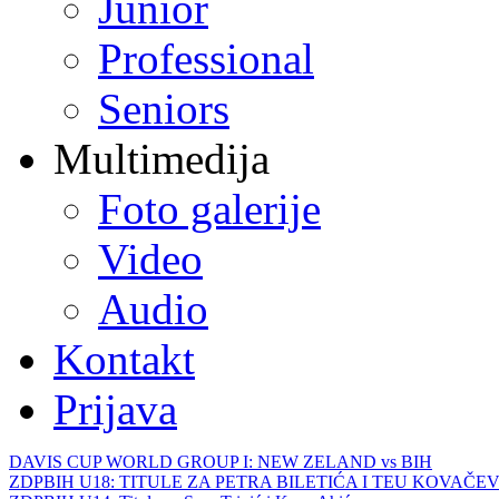
Junior
Professional
Seniors
Multimedija
Foto galerije
Video
Audio
Kontakt
Prijava
DAVIS CUP WORLD GROUP I: NEW ZELAND vs BIH
ZDPBIH U18: TITULE ZA PETRA BILETIĆA I TEU KOVAČEV