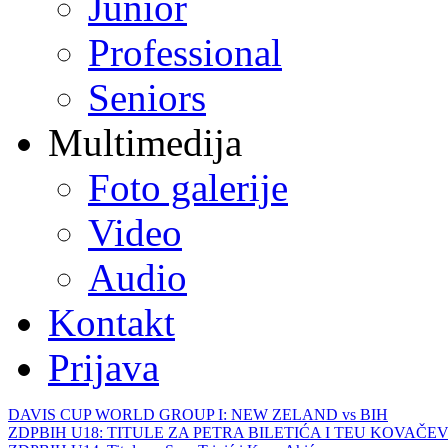
Junior
Professional
Seniors
Multimedija
Foto galerije
Video
Audio
Kontakt
Prijava
DAVIS CUP WORLD GROUP I: NEW ZELAND vs BIH
ZDPBIH U18: TITULE ZA PETRA BILETIĆA I TEU KOVAČEV