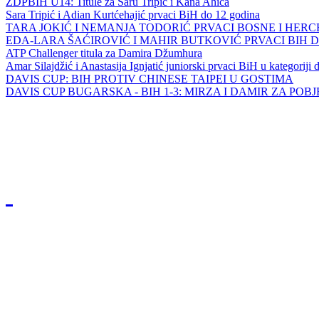
ZDPBIH U14: Titule za Saru Tripić i Kana Ahića
Sara Tripić i Adian Kurtćehajić prvaci BiH do 12 godina
TARA JOKIĆ I NEMANJA TODORIĆ PRVACI BOSNE I HER
EDA-LARA ŠAĆIROVIĆ I MAHIR BUTKOVIĆ PRVACI BIH 
ATP Challenger titula za Damira Džumhura
Amar Silajdžić i Anastasija Ignjatić juniorski prvaci BiH u kategoriji
DAVIS CUP: BIH PROTIV CHINESE TAIPEI U GOSTIMA
DAVIS CUP BUGARSKA - BIH 1-3: MIRZA I DAMIR ZA POB