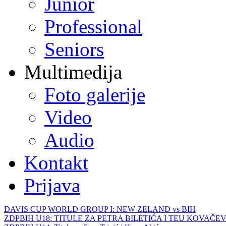
Junior
Professional
Seniors
Multimedija
Foto galerije
Video
Audio
Kontakt
Prijava
DAVIS CUP WORLD GROUP I: NEW ZELAND vs BIH
ZDPBIH U18: TITULE ZA PETRA BILETIĆA I TEU KOVAČEV