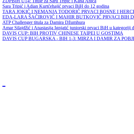
ZDPBIH U14: Titule za Saru Tripić i Kana Ahića
Sara Tripić i Adian Kurtćehajić prvaci BiH do 12 godina
TARA JOKIĆ I NEMANJA TODORIĆ PRVACI BOSNE I HER
EDA-LARA ŠAĆIROVIĆ I MAHIR BUTKOVIĆ PRVACI BIH 
ATP Challenger titula za Damira Džumhura
Amar Silajdžić i Anastasija Ignjatić juniorski prvaci BiH u kategoriji
DAVIS CUP: BIH PROTIV CHINESE TAIPEI U GOSTIMA
DAVIS CUP BUGARSKA - BIH 1-3: MIRZA I DAMIR ZA POB