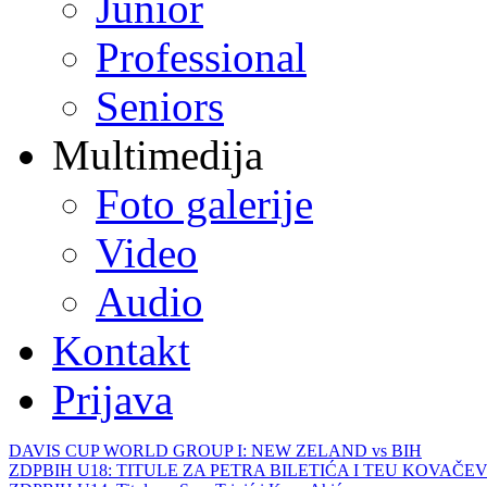
Junior
Professional
Seniors
Multimedija
Foto galerije
Video
Audio
Kontakt
Prijava
DAVIS CUP WORLD GROUP I: NEW ZELAND vs BIH
ZDPBIH U18: TITULE ZA PETRA BILETIĆA I TEU KOVAČEV