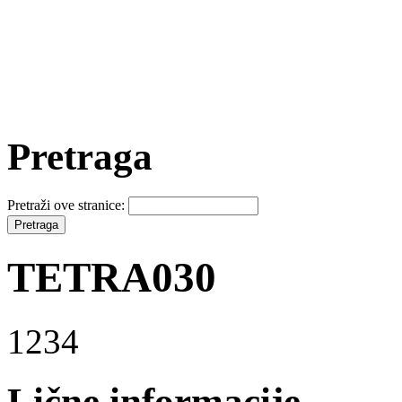
Pretraga
Pretraži ove stranice:
TETRA030
1234
Lične informacije