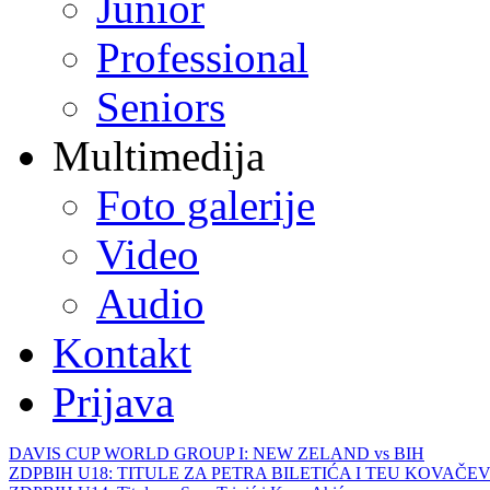
Junior
Professional
Seniors
Multimedija
Foto galerije
Video
Audio
Kontakt
Prijava
DAVIS CUP WORLD GROUP I: NEW ZELAND vs BIH
ZDPBIH U18: TITULE ZA PETRA BILETIĆA I TEU KOVAČEV