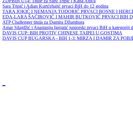
ZDPBIH U14: Titule za Saru Tripić i Kana Ahića
Sara Tripić i Adian Kurtćehajić prvaci BiH do 12 godina
TARA JOKIĆ I NEMANJA TODORIĆ PRVACI BOSNE I HER
EDA-LARA ŠAĆIROVIĆ I MAHIR BUTKOVIĆ PRVACI BIH 
ATP Challenger titula za Damira Džumhura
Amar Silajdžić i Anastasija Ignjatić juniorski prvaci BiH u kategoriji
DAVIS CUP: BIH PROTIV CHINESE TAIPEI U GOSTIMA
DAVIS CUP BUGARSKA - BIH 1-3: MIRZA I DAMIR ZA POB